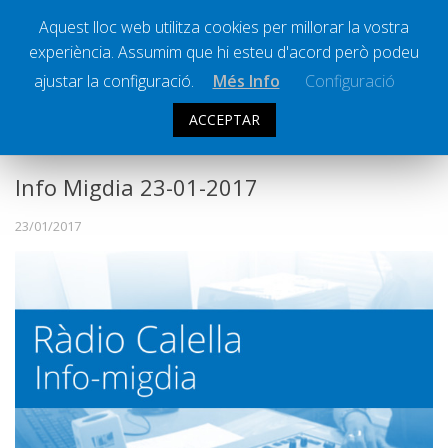
Aquest lloc web utilitza cookies per millorar la vostra
experiència. Assumim que hi esteu d'acord però podeu
Ràdio Calella Televisió
Notícies
ajustar la configuració.
Més Info
Configuració
Comunicació
ACCEPTAR
INFO MIGDIA
Cultura
Política
Info Migdia 23-01-2017
Societat
23/01/2017
Successos
Esports
La Banqueta
Transmissions Esportives
Pòdcasts
Vídeos