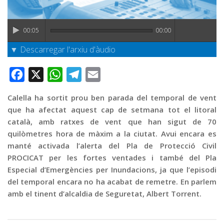
Graella
Publicitat
00:05
00:00
Contacte
▼ Descarregar l'arxiu d'àudio
Facebook
X
WhatsApp
Telegram
Email
Calella ha sortit prou ben parada del temporal de vent
que ha afectat aquest cap de setmana tot el litoral
català, amb ratxes de vent que han sigut de 70
quilòmetres hora de màxim a la ciutat. Avui encara es
manté activada l’alerta del Pla de Protecció Civil
PROCICAT per les fortes ventades i també del Pla
Especial d’Emergències per Inundacions, ja que l’episodi
del temporal encara no ha acabat de remetre. En parlem
amb el tinent d’alcaldia de Seguretat, Albert Torrent.