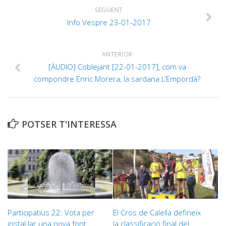
SEGÜENT
Info Vespre 23-01-2017
ANTERIOR
[ÀUDIO] Coblejant [22-01-2017], com va
compondre Enric Morera, la sardana L’Empordà?
POTSER T'INTERESSA
Participatius 22: Vota per
El Cros de Calella defineix
instal·lar una nova font
la classificació final del