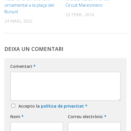
ornamental a la plaça del
Circuit Maresmenc
Bunyol
23 FEBR., 2016
24 MAIG, 2022
DEIXA UN COMENTARI
Comentari
*
Accepto la
política de privacitat
*
Nom
*
Correu electrònic
*