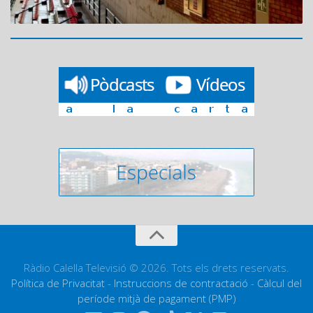
Ràdio Calella Televisió © 2026. Tots els drets reservats.
Política de Privacitat
-
Instruccions de contractació
-
Càlcul del
període mitjà de pagament (PMP)