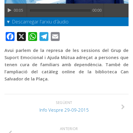
Graella
00:05
00:00
Publicitat
▼ Descarregar l'arxiu d'àudio
Contacte
Facebook
X
WhatsApp
Telegram
Email
Avui parlem de la represa de les sessions del Grup de
Suport Emocional i Ajuda Mútua adreçat a persones que
tenen cura de familiars amb dependència. També de
l’ampliació del catàleg online de la biblioteca Can
Salvador de la Plaça.
SEGÜENT
Info Vespre 29-09-2015
ANTERIOR