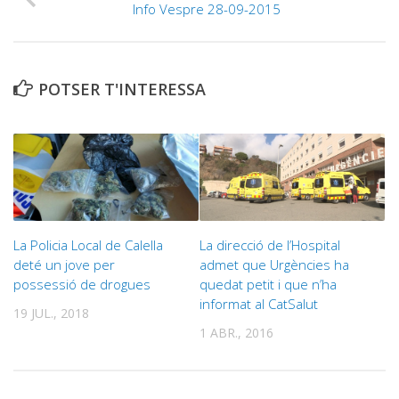
Info Vespre 28-09-2015
POTSER T'INTERESSA
La Policia Local de Calella
La direcció de l’Hospital
deté un jove per
admet que Urgències ha
possessió de drogues
quedat petit i que n’ha
informat al CatSalut
19 JUL., 2018
1 ABR., 2016