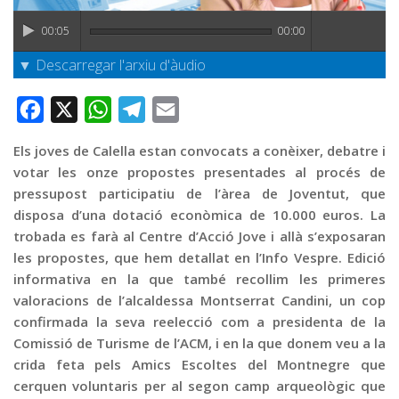
Graella
00:05
00:00
Publicitat
▼ Descarregar l'arxiu d'àudio
Contacte
Facebook
X
WhatsApp
Telegram
Email
Els joves de Calella estan convocats a conèixer, debatre i
votar les onze propostes presentades al procés de
pressupost participatiu de l’àrea de Joventut, que
disposa d’una dotació econòmica de 10.000 euros. La
trobada es farà al Centre d’Acció Jove i allà s’exposaran
les propostes, que hem detallat en l’Info Vespre. Edició
informativa en la que també recollim les primeres
valoracions de l’alcaldessa Montserrat Candini, un cop
confirmada la seva reelecció com a presidenta de la
Comissió de Turisme de l’ACM, i en la que donem veu a la
crida feta pels Amics Escoltes del Montnegre que
cerquen voluntaris per al segon camp arqueològic que