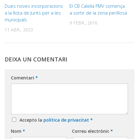
Dues noves incorporacions
El CB Calella FMV comença
a la llista de Junts per a les
a sortir de la zona perillosa
municipals
9 FEBR., 2016
11 ABR., 2023
DEIXA UN COMENTARI
Comentari
*
Accepto la
política de privacitat
*
Nom
*
Correu electrònic
*