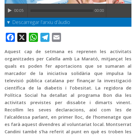
Graella
00:05
00:00
Publicitat
▼ Descarregar l'arxiu d'àudio
Contacte
Facebook
X
WhatsApp
Telegram
Email
Aquest cap de setmana es reprenen les activitats
organitzades per Calella amb La Marató, mitjançat les
quals es poden fer aportacions que se sumaran al
marcador de la iniciativa solidària que impulsa la
televisió pública catalana per finançar la investigació
científica de la diabetis i l’obesitat. La regidora de
Política Social ha detallat al programa Bon dia les
activitats previstes per dissabte i dimarts vinent.
Recollim les seves declaracions, així com les de
l’alcaldessa parlant, en primer lloc, de l’homenatge que
es farà aquest divendres al voluntariat local. Montserrat
Candini també s’ha referit al punt en què es troben les