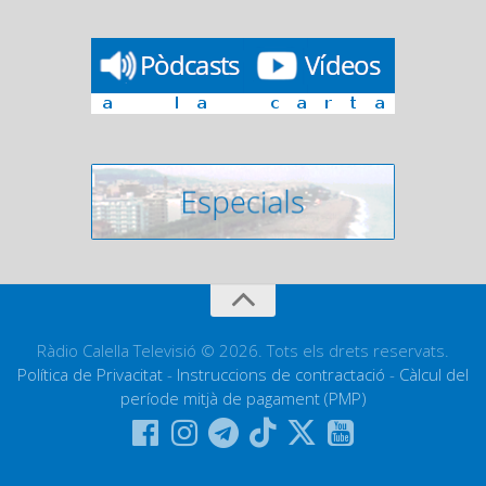
Ràdio Calella Televisió © 2026. Tots els drets reservats.
Política de Privacitat
-
Instruccions de contractació
-
Càlcul del
període mitjà de pagament (PMP)