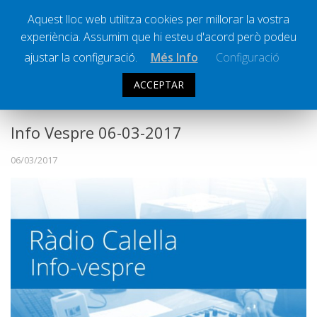
Aquest lloc web utilitza cookies per millorar la vostra
experiència. Assumim que hi esteu d'acord però podeu
Ràdio Calella Televisió
Notícies
ajustar la configuració.
Més Info
Configuració
Comunicació
ACCEPTAR
INFO VESPRE
Cultura
Política
Info Vespre 06-03-2017
Societat
06/03/2017
Successos
Esports
La Banqueta
Transmissions Esportives
Pòdcasts
Vídeos