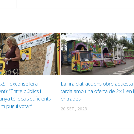
JxSí i exconsellera
La fira d’atraccions obre aquesta
): “Entre públics i
tarda amb una oferta de 2×1 en 
unya té locals suficients
entrades
m pugui votar”
20 SET., 2023