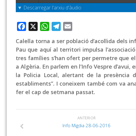
▼ Descarregar l'arxiu d'àudio
Facebook
X
WhatsApp
Telegram
Email
Calella torna a ser població d’acollida dels 
Pau que aquí al territori impulsa l’associaci
tres famílies s’han ofert per permetre que e
a Algèria. En parlem en l’Info Vespre d’avui,
la Policia Local, alertant de la presènci
establiments”. I coneixem també com va anar
fer el cap de setmana passat.
ANTERIOR
Info Migdia 28-06-2016