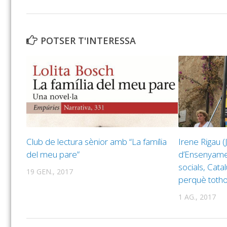
POTSER T'INTERESSA
Club de lectura sènior amb “La família
Irene Rigau (
del meu pare”
d’Ensenyament
socials, Catal
19 GEN., 2017
perquè totho
1 AG., 2017