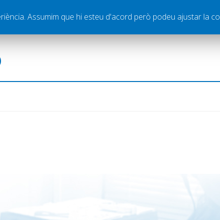
ella
Publicitat
Contacte
periència. Assumim que hi esteu d'acord però podeu ajustar la co
ó