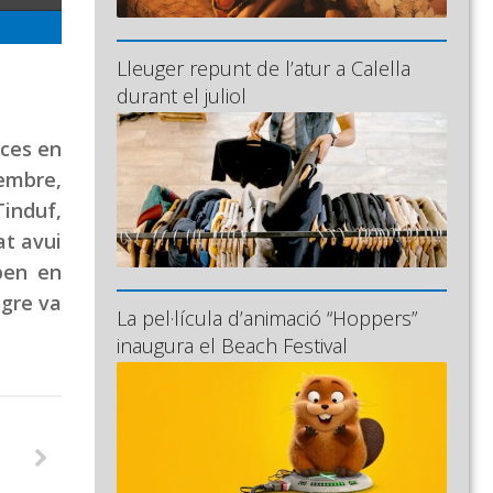
Lleuger repunt de l’atur a Calella
durant el juliol
nces en
tembre,
Tinduf,
at avui
ben en
egre va
La pel·lícula d’animació “Hoppers”
inaugura el Beach Festival