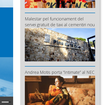
Malestar pel funcionament del
servei gratuït de taxi al cementiri nou
Andrea Motis porta “Intimate” al NEC