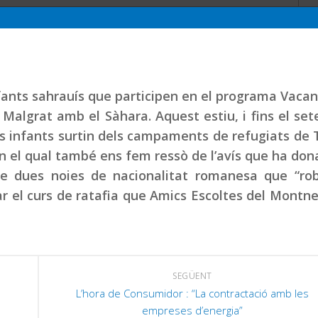
infants sahrauís que participen en el programa Vaca
ó Malgrat amb el Sàhara. Aquest estiu, i fins el se
ls infants surtin dels campaments de refugiats de 
 en el qual també ens fem ressò de l’avís que ha don
a de dues noies de nacionalitat romanesa que “ro
 el curs de ratafia que Amics Escoltes del Montn
SEGÜENT
L’hora de Consumidor : “La contractació amb les
empreses d’energia”