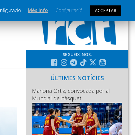
nfiguració.
Més Info
Configuració
ACCEPTAR
SEGUEIX-NOS:
ÚLTIMES NOTÍCIES
Mariona Ortiz, convocada per al
Mundial de bàsquet