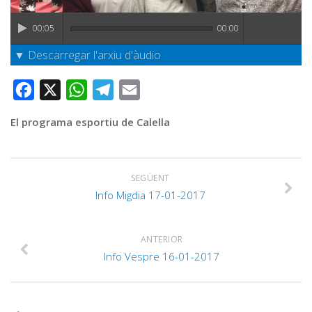
Graella
Publicitat
00:05
00:00
Contacte
▼ Descarregar l'arxiu d'àudio
Facebook
X
WhatsApp
Telegram
Email
El programa esportiu de Calella
SEGÜENT
Info Migdia 17-01-2017
ANTERIOR
Info Vespre 16-01-2017