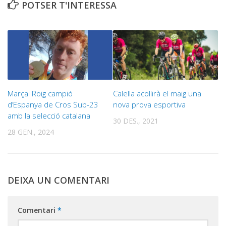
POTSER T'INTERESSA
Marçal Roig campió
Calella acollirà el maig una
d’Espanya de Cros Sub-23
nova prova esportiva
amb la selecció catalana
30 DES., 2021
28 GEN., 2024
DEIXA UN COMENTARI
Comentari
*