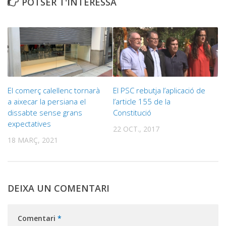
POTSER T'INTERESSA
El comerç calellenc tornarà
El PSC rebutja l’aplicació de
a aixecar la persiana el
l’article 155 de la
dissabte sense grans
Constitució
expectatives
22 OCT., 2017
18 MARÇ, 2021
DEIXA UN COMENTARI
Comentari
*