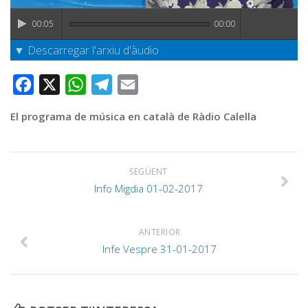
Graella
00:05
00:00
Publicitat
▼ Descarregar l'arxiu d'àudio
Contacte
Facebook
X
WhatsApp
Telegram
Email
El programa de música en català de Ràdio Calella
SEGÜENT
Info Migdia 01-02-2017
ANTERIOR
Infe Vespre 31-01-2017