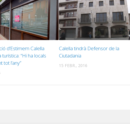
ió d’Estimem Calella
Calella tindrà Defensor de la
turística: “Hi ha locals
Ciutadania
 tot l’any”
15 FEBR., 2016
6