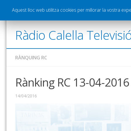
Notícies
Esports
Pòdcasts
Vídeos
Gra
Aquest lloc web utilitza cookies per millorar la vostra ex
Ràdio Calella Televisi
RÀNQUING RC
Rànking RC 13-04-2016
14/04/2016