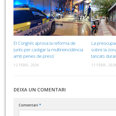
El Congrés aprova la reforma de
La preocupac
Junts per castigar la multireincidència
sobre la zona 
amb penes de presó
tancats durant
12 FEBR., 2026
13 FEBR., 202
DEIXA UN COMENTARI
Comentari
*