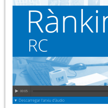
00:05
▼ Descarregar l'arxiu d'àudio