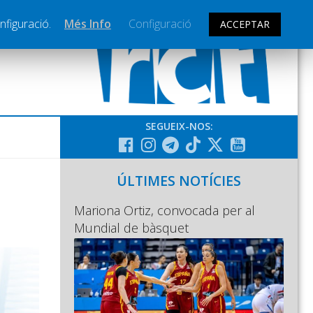
nfiguració.
Més Info
Configuració
ACCEPTAR
SEGUEIX-NOS:
ÚLTIMES NOTÍCIES
Mariona Ortiz, convocada per al
Mundial de bàsquet