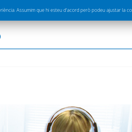
ella
Publicitat
Contacte
periència. Assumim que hi esteu d'acord però podeu ajustar la co
ó