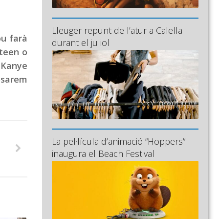
Lleuger repunt de l’atur a Calella
ou farà
durant el juliol
teen o
e Kanye
osarem
La pel·lícula d’animació “Hoppers”
inaugura el Beach Festival