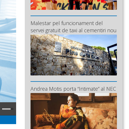
Malestar pel funcionament del
servei gratuït de taxi al cementiri nou
Andrea Motis porta “Intimate” al NEC