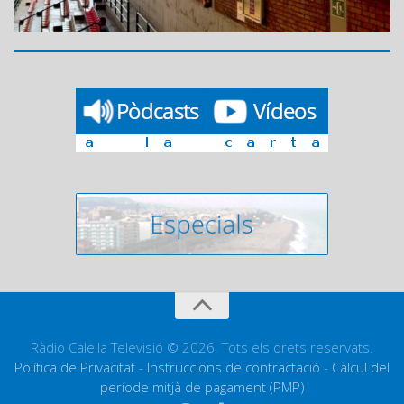
Ràdio Calella Televisió © 2026. Tots els drets reservats.
Política de Privacitat
-
Instruccions de contractació
-
Càlcul del
període mitjà de pagament (PMP)