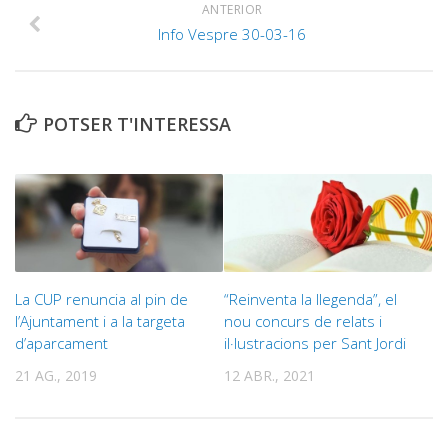
ANTERIOR
Info Vespre 30-03-16
POTSER T'INTERESSA
La CUP renuncia al pin de
“Reinventa la llegenda”, el
l’Ajuntament i a la targeta
nou concurs de relats i
d’aparcament
il·lustracions per Sant Jordi
21 AG., 2019
12 ABR., 2021