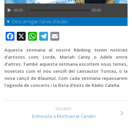
Graella
00:05
00:00
Publicitat
▼ Descarregar l'arxiu d'àudio
Contacte
Facebook
X
WhatsApp
Telegram
Email
Aquesta setmana al nostre Rànking tenim notícies
d’artistes com: Lorde, Mariah Carey o Adele entre
d’altres. També aquesta setmana escoltem nous temes,
novetats com el nou senzill del cantautor Tontxu, o la
nova cançó de Blaumut. Com cada setmana repassarem
l’agenda de concerts i la llista d’èxits de Ràdio Calella.
SEGÜENT
Entrevista a Montserrat Candini