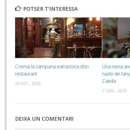
POTSER T'INTERESSA
Crema la campana extractora d’un
Una nena an
restaurant
nadó de l’any
Calella
29 SET., 2020
2 GEN., 2019
DEIXA UN COMENTARI