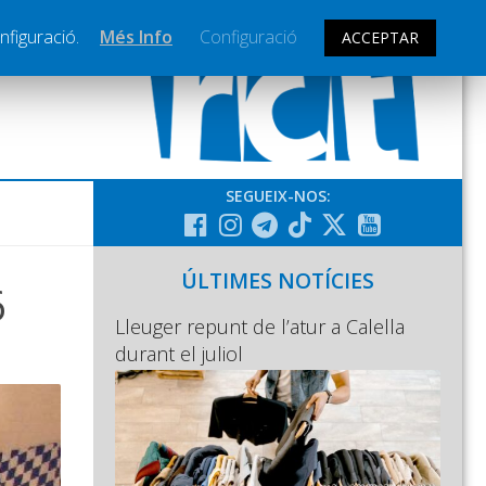
nfiguració.
Més Info
Configuració
ACCEPTAR
SEGUEIX-NOS:
ÚLTIMES NOTÍCIES
6
Lleuger repunt de l’atur a Calella
durant el juliol