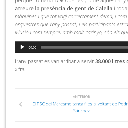
perquè comenci l’Oktoberfest, i que aquest any
atreure la presència de gent de Calella
i rodal
màquines i que tot vagi correctament demà, i com 
orquestres que l’any passat, i els participants es
il·lusió i com sempre, amb molt carinyo, són els qu
Reproductor
00:00
d'àudio
L’any passat es van arribar a servir
38.000 litres
xifra.
ANTERIOR
El PSC del Maresme tanca files al voltant de Ped
Sánchez