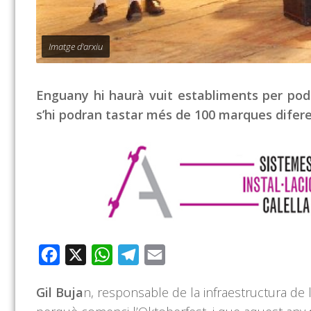
Imatge d'arxiu
Enguany hi haurà vuit establiments per pode
s’hi podran tastar més de 100 marques difere
Facebook
X
WhatsApp
Telegram
Email
Gil Buja
n, responsable de la infraestructura de l