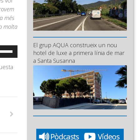
s vol
provem
ha més
mb molta
El grup AQUA construeix un nou
eu
hotel de luxe a primera línia de mar
ervir
a Santa Susanna
questa
es
ecles
e
letxa
ap
munt/cap
vall
er
ncrementar