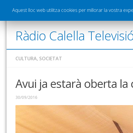
Notícies
Esports
Pòdcasts
Vídeos
Gra
Aquest lloc web utilitza cookies per millorar la vostra ex
Ràdio Calella Televisi
CULTURA
,
SOCIETAT
Avui ja estarà oberta la
30/09/2016