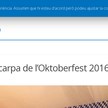
ella
Publicitat
Contacte
periència. Assumim que hi esteu d'acord però podeu ajustar la co
ó
 carpa de l’Oktoberfest 201