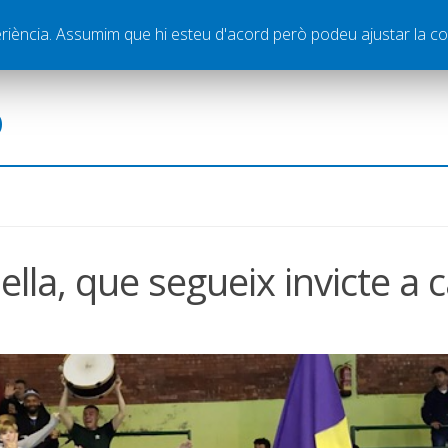
ella
Publicitat
Contacte
periència. Assumim que hi esteu d'acord però podeu ajustar la co
ó
ella, que segueix invicte a 