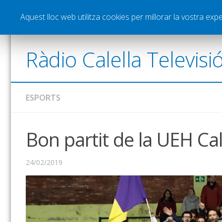
Notícies
Esports
Pòdcasts
Vídeos
Gra
Aquest lloc web utilitza cookies per millorar la vostra ex
Ràdio Calella Televisi
ESPORTS
Bon partit de la UEH Cal
24/02/2019