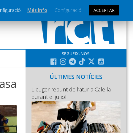
nfiguració.
Més Info
Configuració
ACCEPTAR
SEGUEIX-NOS:
ÚLTIMES NOTÍCIES
casa
Lleuger repunt de l’atur a Calella
durant el juliol