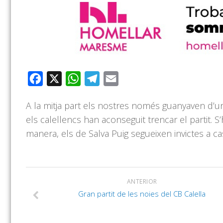
Facebook
X
WhatsApp
Telegram
Email
A la mitja part els nostres només guanyaven d’un g
els calellencs han aconseguit trencar el partit. 
manera, els de Salva Puig segueixen invictes a ca
ANTERIOR
Gran partit de les noies del CB Calella