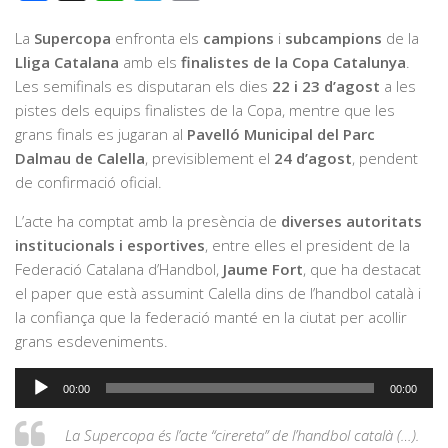
La
Supercopa
enfronta els
campions
i
subcampions
de la
Lliga Catalana
amb els
finalistes de la Copa Catalunya
.
Les semifinals es disputaran els dies
22 i 23 d’agost
a les
pistes dels equips finalistes de la Copa, mentre que les
grans finals es jugaran al
Pavelló Municipal del Parc
Dalmau de Calella
, previsiblement el
24 d’agost
, pendent
de confirmació oficial.
L’acte ha comptat amb la presència de
diverses autoritats
institucionals i esportives
, entre elles el president de la
Federació Catalana d’Handbol,
Jaume Fort
, que ha destacat
el paper que està assumint Calella dins de l’handbol català i
la confiança que la federació manté en la ciutat per acollir
grans esdeveniments.
Reproductor
00:00
00:00
d'àudio
La Supercopa és l’acte “cirereta” de l’handbol català (…).