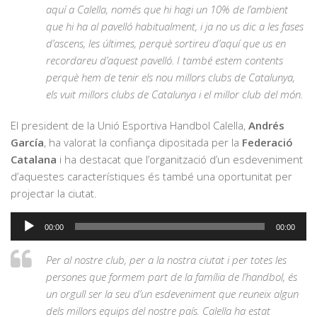
aquí a Calella, només que hi hagi un 10% de l’ambient
que hi ha al pavelló habitualment, i ja no us dic a les fases
d’ascens, les últimes, perquè sortireu d’aquí que us en
recordareu d’aquest pavelló. I també estem contents
perquè hem de tenir els nou millors clubs de Catalunya,
els vuit millors clubs de Catalunya i el millor club del món.
El president de la Unió Esportiva Handbol Calella,
Andrés
García
, ha valorat la confiança dipositada per la
Federació
Catalana
i ha destacat que l’organització d’un esdeveniment
d’aquestes característiques és també una oportunitat per
projectar la ciutat.
Reproductor
00:00
00:00
d'àudio
Per al nostre club, per a la nostra ciutat i per totes les
persones que formem part de la família de l’handbol, és
un orgull ser la seu d’un esdeveniment que reuneix algun
dels millors equips del nostre país. Calella ha estat