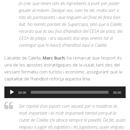
Jo crec que tenim tots els ingredients a punt per poder
gaudir al màxim. Desitjar-vos, com he dit, molta sort a
tots els participants i que tinguem un final de festa ben
lluït. No només parlant de Supercopa, sinó que a Calella
recordo que és seu fixa d’handbol del CESA de pista, del
CESA de platja, i ara aquests dos anys vinents tot el
contingut que hi haurà d’handbol aquí a Calella.
L’alcalde de Calella,
Marc Buch
, ha remarcat que l’esport és
una de les apostes estratègiques de la ciutat, tant des del
vessant formatiu com turístic i econòmic, assegurant que la
capitalitat de l’handbol reforça aquesta línia.
Reproductor
00:00
00:00
d'àudio
Ser capital d’un esport com aquest per a nosaltres és
molt important i és molt important també perquè la
ciutat de Calella s’hi aboca sempre al pavelló. De fet, quan
vingueu a jugar els jugadors i les jugadores, quan vingueu