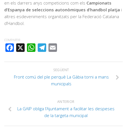
en els darrers anys competicions com els
Campionats
d’Espanya de seleccions autonòmiques d’handbol platja
i
altres esdeveniments organitzats per la Federació Catalana
d’Handbol.
COMPARTIR
FACEBOOK
X
WHATSAPP
TELEGRAM
EMAIL
SEGÜENT
Front comú del ple perquè La Gàbia torni a mans
municipals
ANTERIOR
La GAIP obliga l’Ajuntament a facilitar les despeses
de la targeta municipal