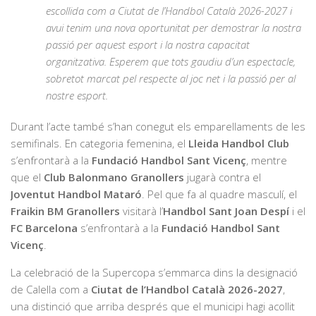
escollida com a Ciutat de l’Handbol Català 2026-2027 i
avui tenim una nova oportunitat per demostrar la nostra
passió per aquest esport i la nostra capacitat
organitzativa. Esperem que tots gaudiu d’un espectacle,
sobretot marcat pel respecte al joc net i la passió per al
nostre esport.
Durant l’acte també s’han conegut els emparellaments de les
semifinals. En categoria femenina, el
Lleida Handbol Club
s’enfrontarà a la
Fundació Handbol Sant Vicenç
, mentre
que el
Club Balonmano Granollers
jugarà contra el
Joventut Handbol Mataró
. Pel que fa al quadre masculí, el
Fraikin BM Granollers
visitarà l’
Handbol Sant Joan Despí
i el
FC Barcelona
s’enfrontarà a la
Fundació Handbol Sant
Vicenç
.
La celebració de la Supercopa s’emmarca dins la designació
de Calella com a
Ciutat de l’Handbol Català 2026-2027
,
una distinció que arriba després que el municipi hagi acollit