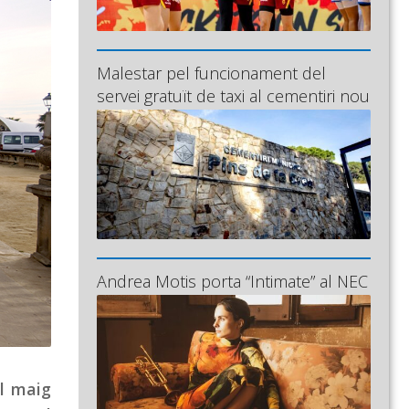
Malestar pel funcionament del
servei gratuït de taxi al cementiri nou
Andrea Motis porta “Intimate” al NEC
el maig