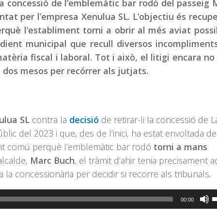
la concessió de l’emblemàtic bar rodó del passeig
entat per l’empresa Xenulua SL. L’objectiu és recup
rquè l’establiment torni a obrir al més aviat possi
edient municipal que recull diversos incompliment
tèria fiscal i laboral. Tot i això, el litigi encara no
dos mesos per recórrer als jutjats.
ulua SL
contra la
decisió
de retirar-li la concessió de L
lic del 2023 i que, des de l’inici, ha estat envoltada de
front comú perquè l’emblemàtic bar rodó
torni a mans
’alcalde,
Marc Buch
, el tràmit d’ahir tenia precisament 
 la concessionària per decidir si recorre als tribunals.
F
00:00
s