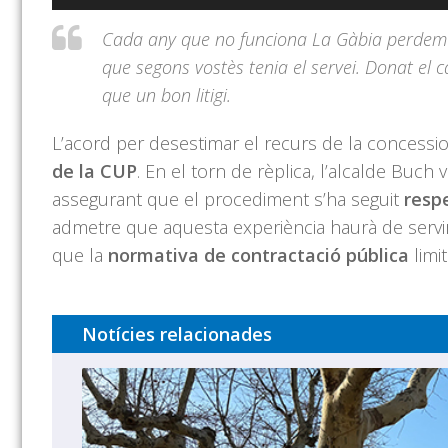
d'àudio
Cada any que no funciona La Gàbia perdem e
que segons vostès tenia el servei. Donat el 
que un bon litigi.
L’acord per desestimar el recurs de la concessio
de la CUP
. En el torn de rèplica, l’alcalde Buch 
assegurant que el procediment s’ha seguit
respe
admetre que aquesta experiència haurà de servir 
que la
normativa de contractació pública
limi
Notícies relacionades