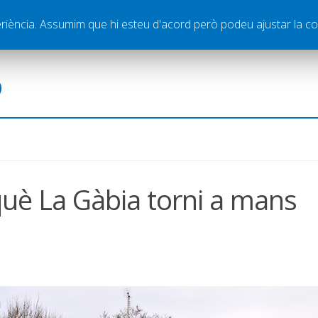
ella
Publicitat
Contacte
periència. Assumim que hi esteu d'acord però podeu ajustar la co
ó
què La Gàbia torni a mans