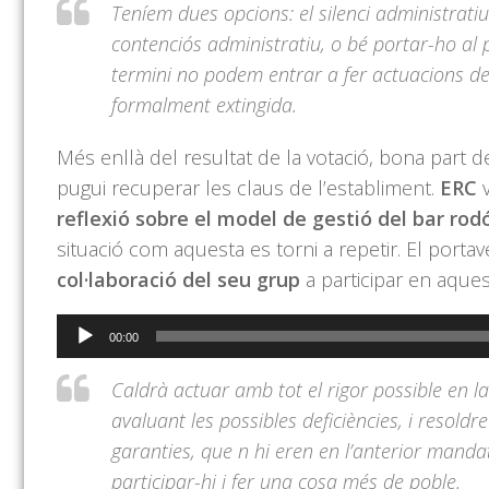
Teníem dues opcions: el silenci administratiu
contenciós administratiu, o bé portar-ho al
termini no podem entrar a fer actuacions d
formalment extingida.
Més enllà del resultat de la votació, bona part 
pugui recuperar les claus de l’establiment.
ERC
v
reflexió sobre el model de gestió del bar rod
situació com aquesta es torni a repetir. El porta
col·laboració del seu grup
a participar en aques
Reproductor
00:00
d'àudio
Caldrà actuar amb tot el rigor possible en la
avaluant les possibles deficiències, i resold
garanties, que n hi eren en l’anterior mand
participar-hi i fer una cosa més de poble.