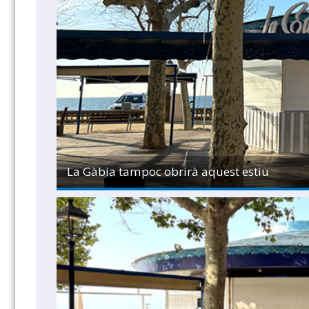
La Gàbia tampoc obrirà aquest estiu