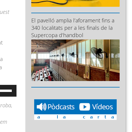
es
quest
ecles
El pavelló amplia l’aforament fins a
e
340 localitats per a les finals de la
letxa
Supercopa d’handbol
ap
nt
munt/cap
vall
na
er
a
ncrementar
isminuir
eu
l
ervir
olum.
troba,
es
ecles
uem
e
letxa