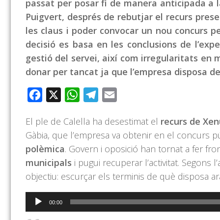
passat per posar fi de manera anticipada a 
Puigvert, després de rebutjar el recurs pres
les claus i poder convocar un nou concurs pe
decisió es basa en les conclusions de l’exp
gestió del servei, així com irregularitats en ma
donar per tancat ja que l’empresa disposa de 
Facebook
X
WhatsApp
Telegram
Email
El ple de Calella ha desestimat el
recurs de Xen
Gàbia, que l’empresa va obtenir en el concurs púb
polèmica
. Govern i oposició han tornat a fer 
municipals
i pugui recuperar l’activitat. Segons l
objectiu: escurçar els terminis de què disposa ara
Reproductor
00:00
d'àudio