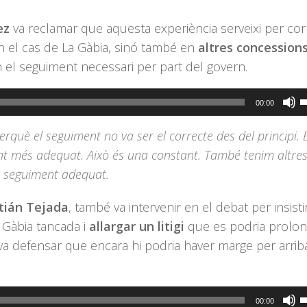
c
ez
va reclamar que aquesta experiència serveixi per cor
a
n el cas de La Gàbia, sinó també en
altres concession
a
 el seguiment necessari per part del govern.
p
i
F
00:00
o
s
d
Perquè el seguiment no va ser el correcte des del principi.
l
e
ment més adequat. Això és una constant. També tenim altre
t
v
n seguiment adequat.
d
f
tián Tejada
, també va intervenir en el debat per insisti
c
Gàbia tancada i
allargar un litigi
que es podria prolon
a
 va defensar que encara hi podria haver marge per arrib
a
p
i
F
00:00