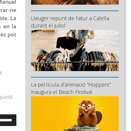
 Manuel
erar-ne
Lleuger repunt de l’atur a Calella
ble. La
durant el juliol
s en la
 es pot
a
La pel·lícula d’animació “Hoppers”
inaugura el Beach Festival
aquest
eu
ervir