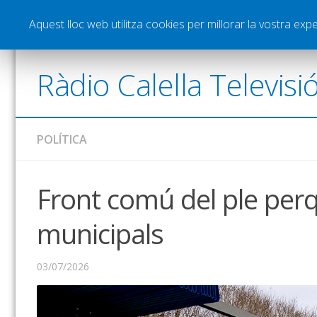
Notícies
Esports
Pòdcasts
Vídeos
Gra
Aquest lloc web utilitza cookies per millorar la vostra ex
Ràdio Calella Televisi
POLÍTICA
Front comú del ple per
municipals
03/07/2026