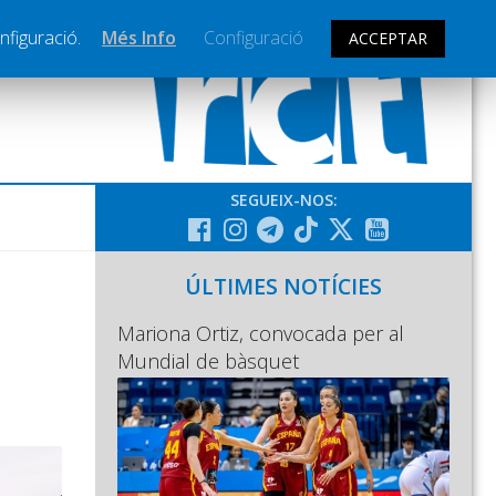
nfiguració.
Més Info
Configuració
ACCEPTAR
SEGUEIX-NOS:
ÚLTIMES NOTÍCIES
Mariona Ortiz, convocada per al
Mundial de bàsquet