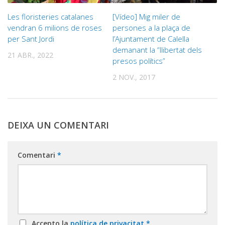
Les floristeries catalanes
[Vídeo] Mig miler de
vendran 6 milions de roses
persones a la plaça de
per Sant Jordi
l’Ajuntament de Calella
demanant la “llibertat dels
21 ABR., 2022
presos polítics”
2 NOV., 2017
DEIXA UN COMENTARI
Comentari
*
Accepto la
política de privacitat
*