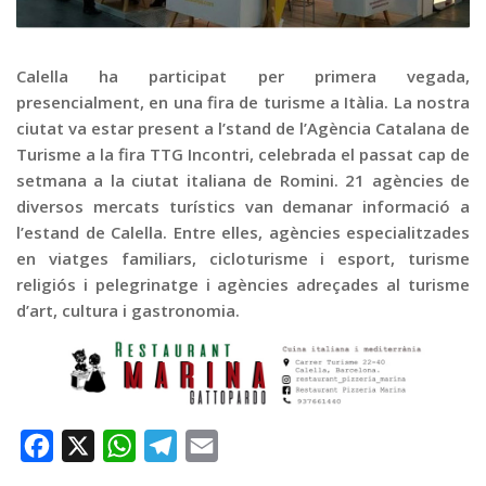
Graella
Publicitat
Calella ha participat per primera vegada,
Contacte
presencialment, en una fira de turisme a Itàlia. La nostra
ciutat va estar present a l’stand de l’Agència Catalana de
Turisme a la fira TTG Incontri, celebrada el passat cap de
setmana a la ciutat italiana de Romini. 21 agències de
diversos mercats turístics van demanar informació a
l’estand de Calella. Entre elles, agències especialitzades
en viatges familiars, cicloturisme i esport, turisme
religiós i pelegrinatge i agències adreçades al turisme
d’art, cultura i gastronomia.
Facebook
X
WhatsApp
Telegram
Email