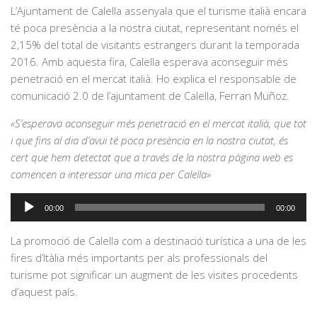
L’Ajuntament de Calella assenyala que el turisme italià encara
té poca presència a la nostra ciutat, representant només el
2,15% del total de visitants estrangers durant la temporada
2016. Amb aquesta fira, Calella esperava aconseguir més
penetració en el mercat italià. Ho explica el responsable de
comunicació 2.0 de l’ajuntament de Calella, Ferran Muñoz.
«S’esperava aconseguir més penetració en el mercat italià, que tot
i que fins al dia d’avui té poca presència en la nostra ciutat, és
cert que hem detectat que a través de la nostra pàgina web es
comencen a interessar una mica per Calella»
Reproductor
00:00
00:00
d'àudio
La promoció de Calella com a destinació turística a una de les
fires d’Itàlia més importants per als professionals del
turisme pot significar un augment de les visites procedents
d’aquest país.