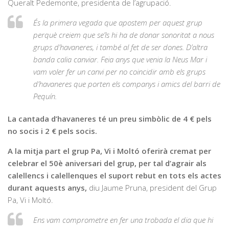
Queralt Pedemonte, presidenta de l’agrupació.
És la primera vegada que apostem per aquest grup
perquè creiem que se’ls hi ha de donar sonoritat a nous
grups d’havaneres, i també al fet de ser dones. D’altra
banda calia canviar. Feia anys que venia la Neus Mar i
vam voler fer un canvi per no coincidir amb els grups
d’havaneres que porten els companys i amics del barri de
Pequín.
La cantada d’havaneres té un preu simbòlic de 4 € pels
no socis i 2 € pels socis.
A la mitja part el grup Pa, Vi i Moltó oferirà cremat per
celebrar el 50è aniversari del grup, per tal d’agrair als
calellencs i calellenques el suport rebut en tots els actes
durant aquests anys,
diu Jaume Pruna, president del Grup
Pa, Vi i Moltó.
Ens vam comprometre en fer una trobada el dia que hi