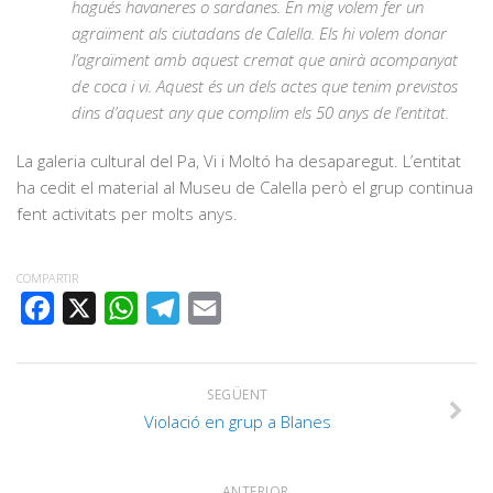
hagués havaneres o sardanes. En mig volem fer un
agraïment als ciutadans de Calella. Els hi volem donar
l’agraïment amb aquest cremat que anirà acompanyat
de coca i vi. Aquest és un dels actes que tenim previstos
dins d’aquest any que complim els 50 anys de l’entitat.
La galeria cultural del Pa, Vi i Moltó ha desaparegut. L’entitat
ha cedit el material al Museu de Calella però el grup continua
fent activitats per molts anys.
COMPARTIR
FACEBOOK
X
WHATSAPP
TELEGRAM
EMAIL
SEGÜENT
Violació en grup a Blanes
ANTERIOR