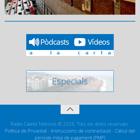
Ràdio Calella Televisió © 2026. Tots els drets reservats.
Política de Privacitat
-
Instruccions de contractació
-
Càlcul del
període mitjà de pagament (PMP)