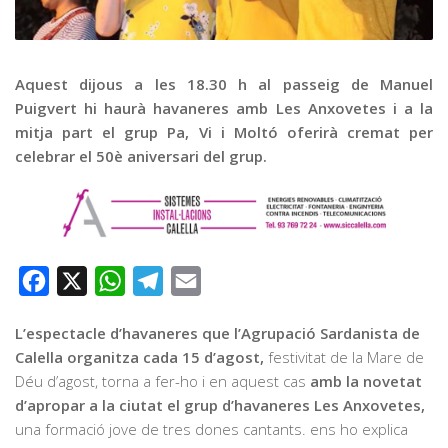
Graella
Publicitat
Contacte
Aquest dijous a les 18.30 h al passeig de Manuel
Puigvert hi haurà havaneres amb Les Anxovetes i a la
mitja part el grup Pa, Vi i Moltó oferirà cremat per
celebrar el 50è aniversari del grup.
Facebook
X
WhatsApp
Telegram
Email
L’espectacle d’havaneres que l’Agrupació Sardanista de
Calella organitza cada 15 d’agost,
festivitat de la Mare de
Déu d’agost, torna a fer-ho i en aquest cas
amb la novetat
d’apropar a la ciutat el grup d’havaneres Les Anxovetes,
una formació jove de tres dones cantants. ens ho explica