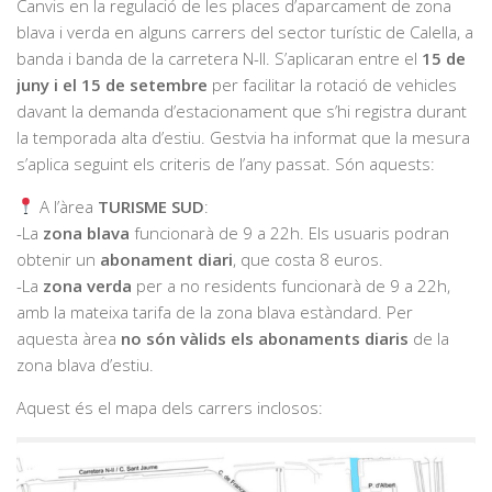
Canvis en la regulació de les places d’aparcament de zona
blava i verda en alguns carrers del sector turístic de Calella, a
banda i banda de la carretera N-II. S’aplicaran entre el
15 de
juny i el 15 de setembre
per facilitar la rotació de vehicles
davant la demanda d’estacionament que s’hi registra durant
la temporada alta d’estiu. Gestvia ha informat que la mesura
s’aplica seguint els criteris de l’any passat. Són aquests:
A l’àrea
TURISME SUD
:
-La
zona blava
funcionarà de 9 a 22h. Els usuaris podran
obtenir un
abonament diari
, que costa 8 euros.
-La
zona verda
per a no residents funcionarà de 9 a 22h,
amb la mateixa tarifa de la zona blava estàndard. Per
aquesta àrea
no són vàlids els abonaments diaris
de la
zona blava d’estiu.
Aquest és el mapa dels carrers inclosos: