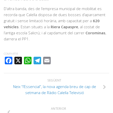
D’altra banda, des de l’empresa municipal de mobilitat es
recorda que Calella disposa de dues bosses d’aparcament
gratuït i sense limitació horària, amb capacitat per a
620
vehicles
. Estan situats a la
Riera Capaspre
, al costat de
l’antiga escola Salicrú; i al capdamunt del carrer
Corominas
,
darrera el PP1.
COMPARTIR
FACEBOOK
X
WHATSAPP
TELEGRAM
EMAIL
SEGÜENT
Neix “l’Essencial”, la nova agenda breu de cap de
setmana de Ràdio Calella Televisió
ANTERIOR