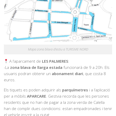
Mapa zona blava d’estiu a TURISME NORD
A l’aparcament de
LES PALMERES
:
-La
zona blava de llarga estada
funcionarà de 9 a 20h. Els
usuaris podran obtenir un
abonament diari
, que costa 8
euros.
Els tiquets es poden adquirir als
parquímetres
i a l’aplicació
per a mòbils
APARCARE
. Gestvia recorda que les persones
residents que no han de pagar a la zona verda de Calella
han de complir dues condicions: estan empadronades i tenir
el vehicle inscrit a la ciutat.