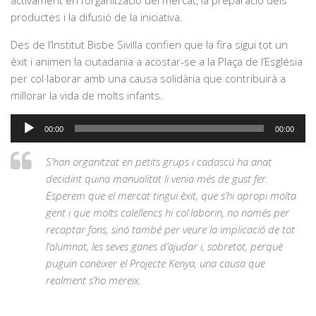
productes i la difusió de la iniciativa.
Des de l’Institut Bisbe Sivilla confien que la fira sigui tot un
èxit i animen la ciutadania a acostar-se a la Plaça de l’Església
per col·laborar amb una causa solidària que contribuirà a
millorar la vida de molts infants.
Reproductor
00:00
00:00
d'àudio
S’han organitzat en petits grups i cadascú ha anat
decidint quina manualitat li venia més de gust fer.
Esperem que el mercat tingui èxit, que s’hi apropi molta
gent i que molts calellencs hi col·laborin, no només per
recaptar fons, sinó també per veure la implicació de tot
l’alumnat, les seves ganes d’ajudar i, sobretot, perquè
puguin conèixer el Projecte Kenya, una causa que
realment s’ho mereix.