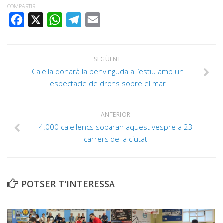
COMPARTIR
FACEBOOK
X
WHATSAPP
TELEGRAM
EMAIL
SEGÜENT
Calella donarà la benvinguda a l’estiu amb un
espectacle de drons sobre el mar
ANTERIOR
4.000 calellencs soparan aquest vespre a 23
carrers de la ciutat
POTSER T'INTERESSA