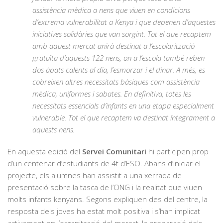
assistència mèdica a nens que viuen en condicions
d’extrema vulnerabilitat a Kenya i que depenen d’aquestes
iniciatives solidàries que van sorgint. Tot el que recaptem
amb aquest mercat anirà destinat a l’escolarització
gratuïta d’aquests 122 nens, on a l’escola també reben
dos àpats calents al dia, l’esmorzar i el dinar. A més, es
cobreixen altres necessitats bàsiques com assistència
mèdica, uniformes i sabates. En definitiva, totes les
necessitats essencials d’infants en una etapa especialment
vulnerable. Tot el que recaptem va destinat íntegrament a
aquests nens.
En aquesta edició del
Servei Comunitari
hi participen prop
d’un centenar d’estudiants de 4t d’ESO. Abans d’iniciar el
projecte, els alumnes han assistit a una xerrada de
presentació sobre la tasca de l’ONG i la realitat que viuen
molts infants kenyans. Segons expliquen des del centre, la
resposta dels joves ha estat molt positiva i s’han implicat
activament en l’organització del mercat, la preparació dels