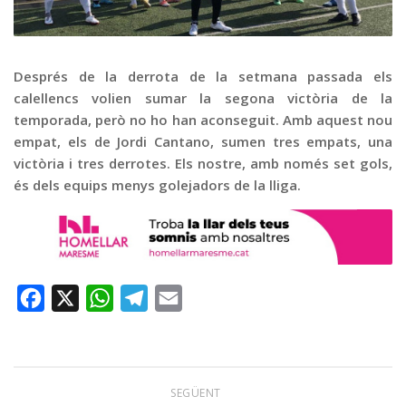
Graella
Publicitat
Contacte
Després de la derrota de la setmana passada els
calellencs volien sumar la segona victòria de la
temporada, però no ho han aconseguit. Amb aquest nou
empat, els de Jordi Cantano, sumen tres empats, una
victòria i tres derrotes. Els nostre, amb només set gols,
és dels equips menys golejadors de la lliga.
Facebook
X
WhatsApp
Telegram
Email
SEGÜENT