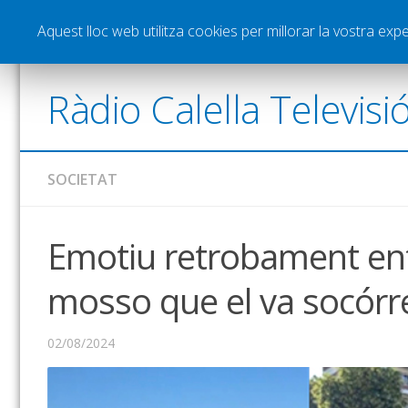
Notícies
Esports
Pòdcasts
Vídeos
Gra
Aquest lloc web utilitza cookies per millorar la vostra ex
Ràdio Calella Televisi
SOCIETAT
Emotiu retrobament entre
mosso que el va socórr
02/08/2024