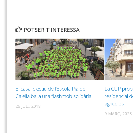
POTSER T'INTERESSA
El casal d’estiu de l’Escola Pia de
La CUP propo
Calella balla una flashmob solidària
residencial d
agrícoles
26 JUL., 2018
9 MARÇ, 2023