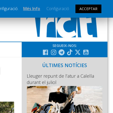
nfiguració.
Més Info
Configuració
ACCEPTAR
SEGUEIX-NOS:
ÚLTIMES NOTÍCIES
l
Lleuger repunt de l’atur a Calella
durant el juliol