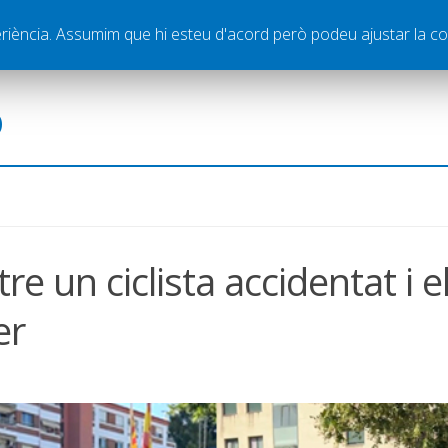
ella
Publicitat
Contacte
periència. Assumim que hi esteu d'acord però podeu ajustar la co
ó
 un ciclista accidentat i e
er