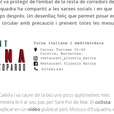
l va protegir de l’embat de la resta de corredors del
quadra ha compartit a les xarxes socials i en que
s després. Un desenllaç feliç que permet posar e
al circular amb precaució i prenent totes les mes
Calella i va caure de la bici uns pocs quilòmetres més
rretera N-II al seu pas per Sant Pol de Mar. El
ciclista
explicat en un
vídeo
publicat pels Mossos d’Esquadra,