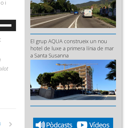
o i
eu
ervir
t
es
El grup AQUA construeix un nou
ecles
hotel de luxe a primera línia de mar
a Santa Susanna
e
l
letxa
ilot
ap
munt/cap
vall
er
ncrementar
isminuir
í
l