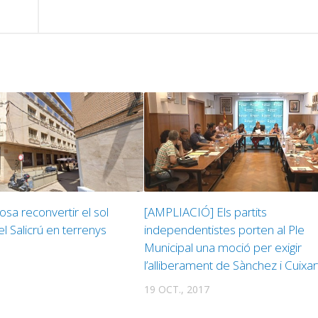
v
sa reconvertir el sol
[AMPLIACIÓ] Els partits
el Salicrú en terrenys
independentistes porten al Ple
Municipal una moció per exigir
l’alliberament de Sànchez i Cuixar
19 OCT., 2017