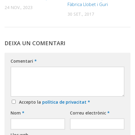
Fàbrica Llobet i Guri
24 NOV., 2023
30 SET., 2017
DEIXA UN COMENTARI
Comentari
*
Accepto la
política de privacitat
*
Nom
*
Correu electrònic
*
Lloc web