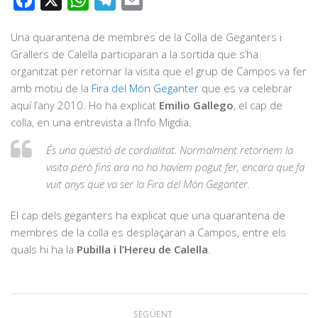
Facebook
X
WhatsApp
Telegram
Email
Una quarantena de membres de la Colla de Geganters i
Grallers de Calella participaran a la sortida que s’ha
organitzat per retornar la visita que el grup de Campos va fer
amb motiu de la
Fira del Món Geganter
que es va celebrar
aquí l’any 2010. Ho ha explicat
Emilio Gallego
, el cap de
colla, en una entrevista a l’Info Migdia.
És una qüestió de cordialitat. Normalment retornem la
visita però fins ara no ho havíem pogut fer, encara que fa
vuit anys que va ser la Fira del Món Geganter.
El cap dels geganters ha explicat que una quarantena de
membres de la colla es desplaçaran a Campos, entre els
quals hi ha la
Pubilla i l’Hereu de Calella
.
SEGÜENT