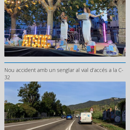
Nou accident amb un senglar al vial d’accés a la C-
32