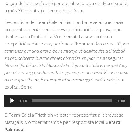
segon de la classificació general absoluta va ser Marc Subirà,
a més 30 minuts, i el tercer, Santi Serra.
L’esportista del Team Calella Triatlhon ha revelat que havia
preparat especialment la seva participació a la prova, que
finalitza amb l’entrada a Montserrat. La seva pròxima
competició serà a casa, però no a l’Ironman Barcelona.
“Quan
t’entrenes per una prova de muntanya et desvincules del treball
en pla, sobretot buscar ritmes còmodes en pla”
, ha assegurat.
“Ara em farà il·lusió la Marxa de la Llopa a l’octubre, perquè l’any
passat em vaig quedar amb les ganes per una lesió. És una cursa
a casa que s’ha de fer perquè té un recorregut molt bonic”
, ha
explicat Serra.
Reproductor
00:00
00:00
d'àudio
El Team Calella Triathlon va estar representat a la travessa
Matagalls-Montserrat també per l’esportista local
Gerard
Palmada
.