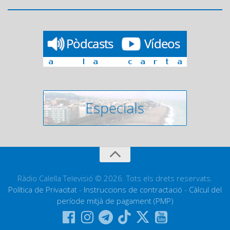
Ràdio Calella Televisió © 2026. Tots els drets reservats.
Política de Privacitat
-
Instruccions de contractació
-
Càlcul del
període mitjà de pagament (PMP)