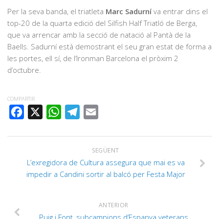
Per la seva banda, el triatleta
Marc Sadurní
va entrar dins el
top-20 de la quarta edició del Silfish Half Triatló de Berga,
que va arrencar amb la secció de natació al Pantà de la
Baells. Sadurní està demostrant el seu gran estat de forma a
les portes, ell sí, de l’Ironman Barcelona el pròxim 2
d’octubre.
COMPARTIR
FACEBOOK
X
WHATSAPP
TELEGRAM
EMAIL
SEGÜENT
L’exregidora de Cultura assegura que mai es va
impedir a Candini sortir al balcó per Festa Major
ANTERIOR
Puig i Font, subcampions d’Espanya veterans