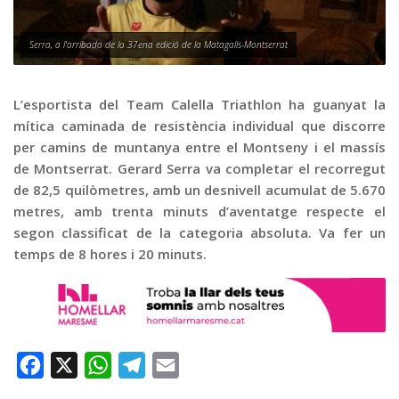
Graella
Publicitat
Serra, a l'arribada de la 37ena edició de la Matagalls-Montserrat
Contacte
L’esportista del Team Calella Triathlon ha guanyat la
mítica caminada de resistència individual que discorre
per camins de muntanya entre el Montseny i el massís
de Montserrat. Gerard Serra va completar el recorregut
de 82,5 quilòmetres, amb un desnivell acumulat de 5.670
metres, amb trenta minuts d’aventatge respecte el
segon classificat de la categoria absoluta. Va fer un
temps de 8 hores i 20 minuts.
Facebook
X
WhatsApp
Telegram
Email