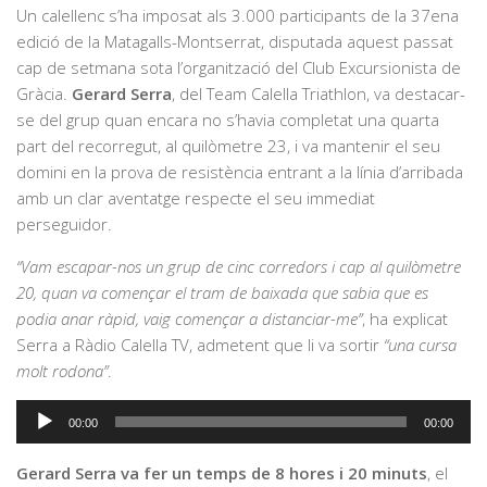
Un calellenc s’ha imposat als 3.000 participants de la 37ena
edició de la Matagalls-Montserrat, disputada aquest passat
cap de setmana sota l’organització del Club Excursionista de
Gràcia.
Gerard Serra
, del Team Calella Triathlon, va destacar-
se del grup quan encara no s’havia completat una quarta
part del recorregut, al quilòmetre 23, i va mantenir el seu
domini en la prova de resistència entrant a la línia d’arribada
amb un clar aventatge respecte el seu immediat
perseguidor.
“Vam escapar-nos un grup de cinc corredors i cap al quilòmetre
20, quan va començar el tram de baixada que sabia que es
podia anar ràpid, vaig començar a distanciar-me”
, ha explicat
Serra a Ràdio Calella TV, admetent que li va sortir
“una cursa
molt rodona”
.
Reproductor
00:00
00:00
d'àudio
Gerard Serra va fer un temps de 8 hores i 20 minuts
, el