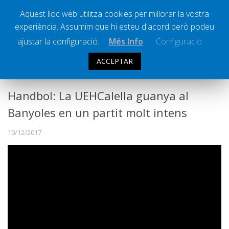
Aquest lloc web utilitza cookies per millorar la vostra
experiència. Assumim que hi esteu d'acord però podeu
Ràdio Calella Televisió
Notícies
ajustar la configuració.
Més Info
Configuració
Comunicació
ACCEPTAR
ESPORTS
Cultura
Política
Handbol: La UEHCalella guanya al
Societat
Banyoles en un partit molt intens
Successos
10/12/2017
Esports
La Banqueta
Transmissions Esportives
Pòdcasts
Vídeos