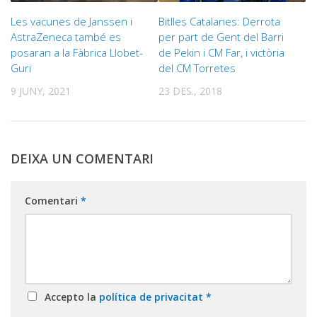
Les vacunes de Janssen i
Bitlles Catalanes: Derrota
AstraZeneca també es
per part de Gent del Barri
posaran a la Fàbrica Llobet-
de Pekin i CM Far, i victòria
Guri
del CM Torretes
9 JUNY, 2021
23 DES., 2018
DEIXA UN COMENTARI
Comentari
*
Accepto la
política de privacitat
*