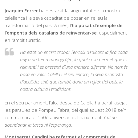
Joaquim Ferrer
ha destacat la singularitat de la mostra
calellenca i la seva capacitat de posar en relleu la
transformació del país. A més,
l’ha posat d’exemple de
l’empenta dels catalans de reinventar-se
, especialment
en l’àmbit turístic.
Ha estat un encert trobar l’encaix dedicant la fira cada
any a un tema monogràfic, la qual cosa permet que es
reinventi i es presenti d’una manera diferent. No només
posa en valor Calella i el seu entorn, la seva proposta
d’acollida, sinó que també dona un reflex del país, la
nostra cultura i tradicions.
En el seu parlament, l’alcaldessa de Calella ha parafrasejat
les paraules de Pompeu Fabra, del qual aquest 2018 se’n
commemora el 150è aniversari del naixement:
Cal no
abandonar la tasca ni l’esperança
.
Montserrat Candini ha refermat el compromís de