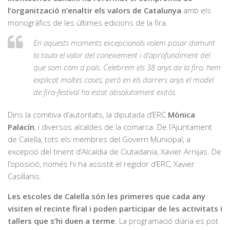
l’organització n’enaltir els valors de Catalunya
amb els
monogràfics de les últimes edicions de la fira.
En aquests moments excepcionals volem posar damunt
la taula el valor del coneixement i d’aprofundiment del
que som com a país. Celebrem els 38 anys de la fira, hem
explicat moltes coses; però en els darrers anys el model
de fira-festival ha estat absolutament exitós.
Dins la comitiva d’autoritats, la diputada d’ERC
Mònica
Palacín
, i diversos alcaldes de la comarca. De l’Ajuntament
de Calella, tots els membres del Govern Municipal, a
excepció del tinent d’Alcaldia de Ciutadania, Xavier Arnijas. De
l’oposició, només hi ha assistit el regidor d’ERC, Xavier
Casillanis.
Les escoles de Calella són les primeres que cada any
visiten el recinte firal i poden participar de les activitats i
tallers que s’hi duen a terme
. La programació diària es pot