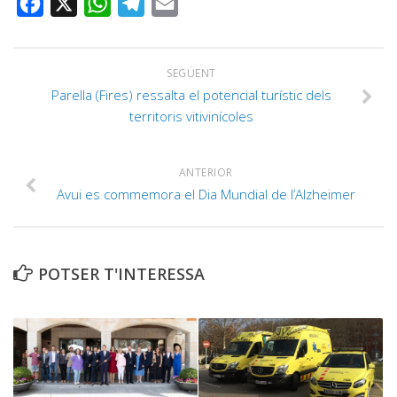
FACEBOOK
X
WHATSAPP
TELEGRAM
EMAIL
SEGÜENT
Parella (Fires) ressalta el potencial turístic dels
territoris vitivinícoles
ANTERIOR
Avui es commemora el Dia Mundial de l’Alzheimer
POTSER T'INTERESSA