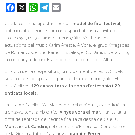
Facebook
X
WhatsApp
Telegram
Email
Calella continua apostant per un
model de fira-festival
,
potenciant el recinte com un espai d’intensa activitat cultural.
I tot plegat, relligat amb el monogràfic: s’hi faran les
actuacions del músic Xarim Aresté, A Vore, el grup Krregades
de Romanços, el trio Ramon Escalés, el Cor Amics de la Unió,
la companyia de circ Estampades i el còmic Toni Albà.
Una quinzena d’expositors, principalment de les DO i dels
seus cellers, ocuparan la part central del monogràfic. Hi
haurà altres
129 expositors a la zona d’artesania i 29
entitats locals
.
La Fira de Calella i l’Alt Maresme acaba d’inaugurar edició, la
trenta-vuitena, amb el títol
Vinyes vora el mar
. Han tallat la
cinta de l’entrada del recinte firal l’alcaldessa de Calella,
Montserrat Candini
, i el secretari d’Empresa i Coneixement
de la Generalitat de Catalunya,
Joaquim Ferrer
.