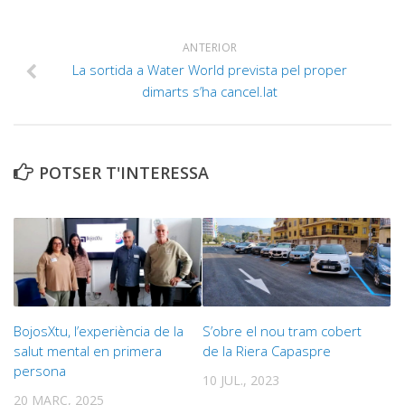
ANTERIOR
La sortida a Water World prevista pel proper
dimarts s’ha cancel.lat
POTSER T'INTERESSA
BojosXtu, l’experiència de la
S’obre el nou tram cobert
salut mental en primera
de la Riera Capaspre
persona
10 JUL., 2023
20 MARÇ, 2025