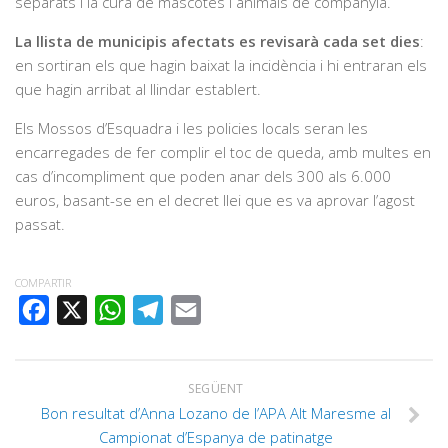
separats i la cura de mascotes i animals de companyia.
La llista de municipis afectats es revisarà cada set dies
:
en sortiran els que hagin baixat la incidència i hi entraran els
que hagin arribat al llindar establert.
Els Mossos d’Esquadra i les policies locals seran les
encarregades de fer complir el toc de queda, amb multes en
cas d’incompliment que poden anar dels 300 als 6.000
euros, basant-se en el decret llei que es va aprovar l’agost
passat.
COMPARTIR
FACEBOOK
X
WHATSAPP
TELEGRAM
EMAIL
SEGÜENT
Bon resultat d’Anna Lozano de l’APA Alt Maresme al
Campionat d’Espanya de patinatge