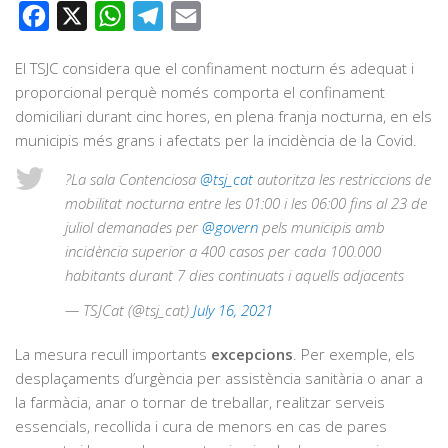
Facebook
X
WhatsApp
Telegram
Email
El TSJC considera que el confinament nocturn és adequat i
proporcional perquè només comporta el confinament
domiciliari durant cinc hores, en plena franja nocturna, en els
municipis més grans i afectats per la incidència de la Covid.
?La sala Contenciosa
@tsj_cat
autoritza les restriccions de
mobilitat nocturna entre les 01:00 i les 06:00 fins al 23 de
juliol demanades per
@govern
pels municipis amb
incidència superior a 400 casos per cada 100.000
habitants durant 7 dies continuats i aquells adjacents
— TSJCat (@tsj_cat)
July 16, 2021
La mesura recull importants
excepcions
. Per exemple, els
desplaçaments d’urgència per assistència sanitària o anar a
la farmàcia, anar o tornar de treballar, realitzar serveis
essencials, recollida i cura de menors en cas de pares