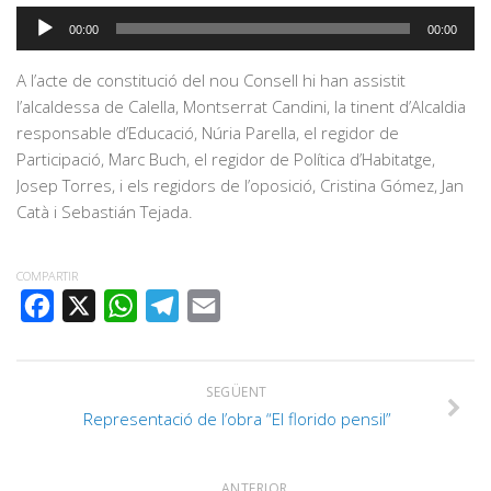
Reproductor
00:00
00:00
d'àudio
A l’acte de constitució del nou Consell hi han assistit
l’alcaldessa de Calella, Montserrat Candini, la tinent d’Alcaldia
responsable d’Educació, Núria Parella, el regidor de
Participació, Marc Buch, el regidor de Política d’Habitatge,
Josep Torres, i els regidors de l’oposició, Cristina Gómez, Jan
Catà i Sebastián Tejada.
COMPARTIR
FACEBOOK
X
WHATSAPP
TELEGRAM
EMAIL
SEGÜENT
Representació de l’obra “El florido pensil”
ANTERIOR