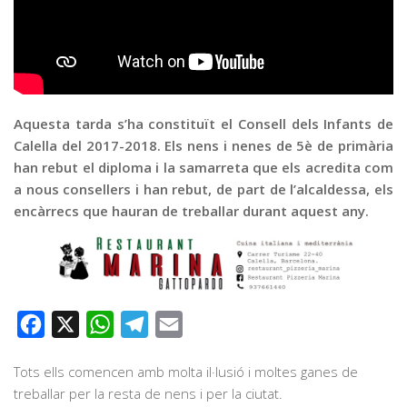
Graella
Publicitat
Contacte
Aquesta tarda s’ha constituït el Consell dels Infants de
Calella del 2017-2018. Els nens i nenes de 5è de primària
han rebut el diploma i la samarreta que els acredita com
a nous consellers i han rebut, de part de l’alcaldessa, els
encàrrecs que hauran de treballar durant aquest any.
Facebook
X
WhatsApp
Telegram
Email
Tots ells comencen amb molta il·lusió i moltes ganes de
treballar per la resta de nens i per la ciutat.