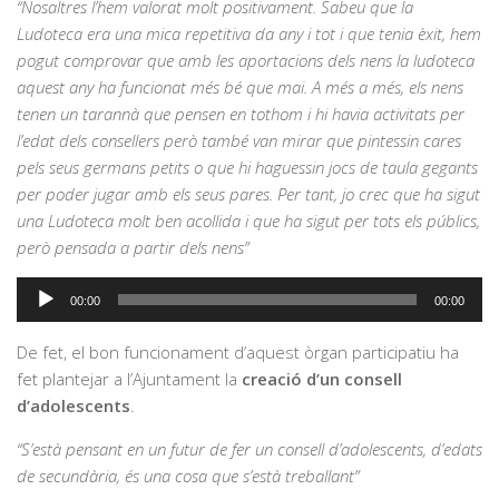
“Nosaltres l’hem valorat molt positivament. Sabeu que la
Ludoteca era una mica repetitiva da any i tot i que tenia èxit, hem
pogut comprovar que amb les aportacions dels nens la ludoteca
aquest any ha funcionat més bé que mai. A més a més, els nens
tenen un tarannà que pensen en tothom i hi havia activitats per
l’edat dels consellers però també van mirar que pintessin cares
pels seus germans petits o que hi haguessin jocs de taula gegants
per poder jugar amb els seus pares. Per tant, jo crec que ha sigut
una Ludoteca molt ben acollida i que ha sigut per tots els públics,
però pensada a partir dels nens”
Reproductor
00:00
00:00
d'àudio
De fet, el bon funcionament d’aquest òrgan participatiu ha
fet plantejar a l’Ajuntament la
creació d’un consell
d’adolescents
.
“S’està pensant en un futur de fer un consell d’adolescents, d’edats
de secundària, és una cosa que s’està treballant”