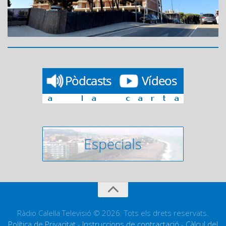
Ràdio Calella Televisió © 2026. Tots els drets reservats.
Política de Privacitat
-
Instruccions de contractació
-
Càlcul del