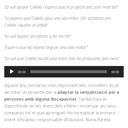
“Jo vull ajudar Calella i espero que el projecte ens surti molt bé”
“Jo espero que Calella sigui una vila millor i fer activitats per
Calella i ajudar al poble”
“Jo vull ajudar als infants a fer-ho tot”
“Espero que els infants tinguin una vida millor”
“Jo vull que Calella escolti una mica més les propostes dels nens”
Reproductor
00:00
00:00
d'àudio
Aquest any, l’encàrrec més important dels consellers és el
de crear un projecte per a
adaptar la senyalització per a
persones amb alguna discapacitat
. També hauran
d’aprofundir en els drets dels infants i ensenyar als seus
companys tot el que aprenguin. Ho ha explicat la primera
tinent d’Alcaldia i responsable d’Educació, Núria Parella.