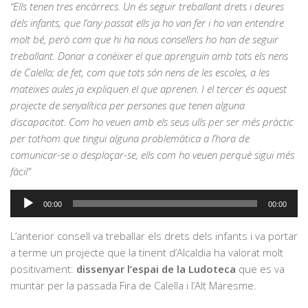
“Ells tenen tres encàrrecs. Un és seguir treballant drets i deures
dels infants, que l’any passat ells ja ho van fer i ho van entendre
molt bé, però com que hi ha nous consellers ho han de seguir
treballant. Donar a conèixer el que aprenguin amb tots els nens
de Calella; de fet, com que tots són nens de les escoles, a les
mateixes aules ja expliquen el que aprenen. I el tercer és aquest
projecte de senyalítica per persones que tenen alguna
discapacitat. Com ho veuen amb els seus ulls per ser més pràctic
per tothom que tingui alguna problemàtica a l’hora de
comunicar-se o desplaçar-se, ells com ho veuen perquè sigui més
fàcil”
Reproductor
00:00
00:00
d'àudio
L’anterior consell va treballar els drets dels infants i va portar
a terme un projecte que la tinent d’Alcaldia ha valorat molt
positivament:
dissenyar l’espai de la Ludoteca
que es va
muntar per la passada Fira de Calella i l’Alt Maresme.