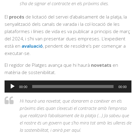
s’ha de signar el contracte en els pròxims dies.
El
procés
de licitació del servei d’abalisament de la platja, la
senyalització dels canals de varada i la col·locació de les
plataformes i línies de vida es va publicar a principis de març
del 2024, i s’hi van presentar dues empreses. L’expedient
està en
avaluació
, pendent de resoldre’s per començar a
executar-se.
El regidor de Platges avança que hi haurà
novetats
en
matèria de sostenibilitat.
Reproductor
00:00
00:00
d'àudio
Hi haurà una novetat, que donarem a conèixer en els
pròxims dies quan s’executi el contracte amb l’empresa
que realitzarà l’abalisament de la platja (…) Ja sabeu que
el nostre és un govern que s’ho mira tot amb les ulleres de
la sostenibilitat, i anirà per aquí.