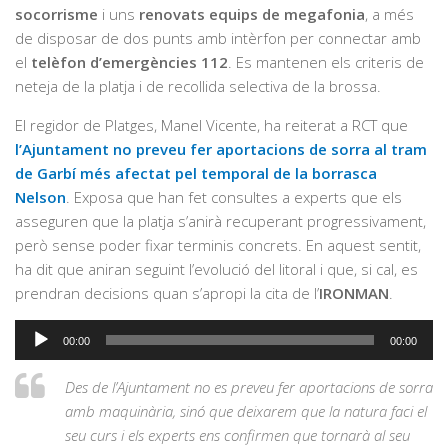
socorrisme
i uns
renovats equips de megafonia
, a més
de disposar de dos punts amb intèrfon per connectar amb
el
telèfon d’emergències 112
. Es mantenen els criteris de
neteja de la platja i de recollida selectiva de la brossa.
El regidor de Platges, Manel Vicente, ha reiterat a RCT que
l’Ajuntament no preveu fer aportacions de sorra al tram
de Garbí més afectat pel temporal de la borrasca
Nelson
. Exposa que han fet consultes a experts que els
asseguren que la platja s’anirà recuperant progressivament,
però sense poder fixar terminis concrets. En aquest sentit,
ha dit que aniran seguint l’evolució del litoral i que, si cal, es
prendran decisions quan s’apropi la cita de l’
IRONMAN
.
Reproductor
00:00
00:00
d'àudio
Des de l’Ajuntament no es preveu fer aportacions de sorra
amb maquinària, sinó que deixarem que la natura faci el
seu curs i els experts ens confirmen que tornarà al seu