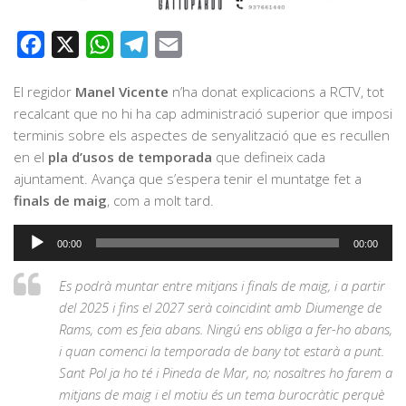
Facebook
X
WhatsApp
Telegram
Email
El regidor
Manel Vicente
n’ha donat explicacions a RCTV, tot
recalcant que no hi ha cap administració superior que imposi
terminis sobre els aspectes de senyalització que es recullen
en el
pla d’usos de temporada
que defineix cada
ajuntament. Avança que s’espera tenir el muntatge fet a
finals de maig
, com a molt tard.
Reproductor
00:00
00:00
d'àudio
Es podrà muntar entre mitjans i finals de maig, i a partir
del 2025 i fins el 2027 serà coincidint amb Diumenge de
Rams, com es feia abans. Ningú ens obliga a fer-ho abans,
i quan comenci la temporada de bany tot estarà a punt.
Sant Pol ja ho té i Pineda de Mar, no; nosaltres ho farem a
mitjans de maig i el motiu és un tema burocràtic perquè