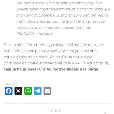
lloc, tard o d’hora. Hem de tenir paciència perquè no
podem saber quan recuperarem els metres de platja que
s’han perdut. Confiem que sigui en bona part pel mes de
maig, i llavors veurem com ho tenim per la temporada
turística. El pròxim pas serà avaluar l’estat per
l’IRONMAN, a l’octubre.
El tram més afectat per la garbinada del mes de març, on
han aparegut conjunts rocosos poc coneguts perquè
estaven coberts de sorra, és on s’hi munta la zona
d’arribada del triatló internacional IRONMAN. En aquest punt,
l’aigua ha guanyat uns 60 metres lineals a la platja
.
COMPARTIR
FACEBOOK
X
WHATSAPP
TELEGRAM
EMAIL
SEGÜENT