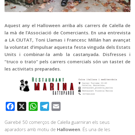
Graella
Publicitat
Contacte
Aquest any el Halloween arriba als carrers de Calella de
la mà de l’Associació de Comerciants. En una entrevista
a LA CIUTAT, Toni Llamas i Francesc Millán han avançat
la voluntat d’impulsar aquesta festa vinguda dels Estats
Units i combinar-la amb la castanyada. Disfresses i
“truco o trato” pels carrers comercials són un tastet de
les activitats preparades.
Facebook
X
WhatsApp
Telegram
Email
Gairebé 50 comerços de Calella guarniran els seus
aparadors amb motiu de
Halloween
. És una de les