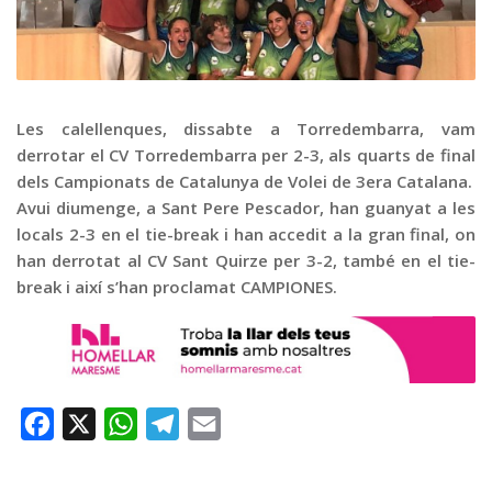
Graella
Publicitat
Contacte
Les calellenques, dissabte a Torredembarra, vam
derrotar el CV Torredembarra per 2-3, als quarts de final
dels Campionats de Catalunya de Volei de 3era Catalana.
Avui diumenge, a Sant Pere Pescador, han guanyat a les
locals 2-3 en el tie-break i han accedit a la gran final, on
han derrotat al CV Sant Quirze per 3-2, també en el tie-
break i així s’han proclamat CAMPIONES.
Facebook
X
WhatsApp
Telegram
Email