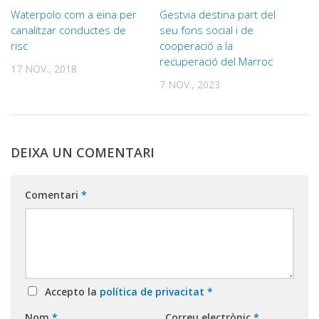
Waterpolo com a eina per
Gestvia destina part del
canalitzar conductes de
seu fons social i de
risc
cooperació a la
recuperació del Marroc
17 NOV., 2018
7 NOV., 2023
DEIXA UN COMENTARI
Comentari
*
Accepto la
política de privacitat
*
Nom
*
Correu electrònic
*