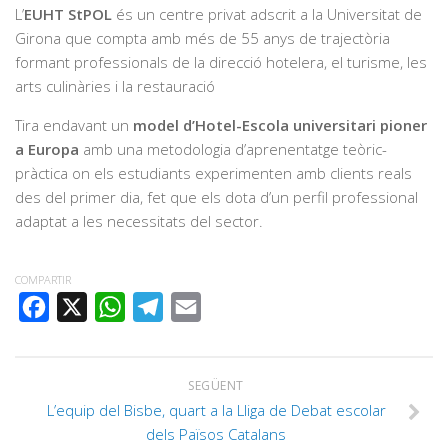
L’
EUHT
StPOL
és un centre privat adscrit a la Universitat de
Girona que compta amb més de 55 anys de trajectòria
formant professionals de la direcció hotelera, el turisme, les
arts culinàries i la restauració
Tira endavant un
model d’Hotel-Escola universitari pioner
a Europa
amb una metodologia d’aprenentatge teòric-
pràctica on els estudiants experimenten amb clients reals
des del primer dia, fet que els dota d’un perfil professional
adaptat a les necessitats del sector.
COMPARTIR
FACEBOOK
X
WHATSAPP
TELEGRAM
EMAIL
SEGÜENT
L’equip del Bisbe, quart a la Lliga de Debat escolar
dels Països Catalans