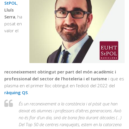
StPOL
,
Lluís
Serra
, ha
posat en
valor el
reconeixement obtingut per part del món acadèmic i
professional del sector de l’hoteleria i el turisme
i que es
plasma en el primer lloc obtingut en l’edició del 2022 del
ràquing QS
.
És un reconeixement a la constància i al pòsit que han
deixat els alumnes i professors d’altres generacions. Això
no és flor d’un dia, sinó de bona feia durant dècades (…)
Del Top 50 de centres ranquejats, estem en la catorzena