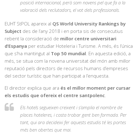
posició internacional, però som novens pel que fa a la
valoració dels reclutadors, el vot dels professionals.
EUHT StPOL apareix al
QS World University Rankings by
Subject
des de l’any 2018 i en porta sis de consecutius
rebent la consideració de
millor centre universitari
d’Espanya
per estudiar Hoteleria i Turisme. A més, és l’única
que s’ha mantingut al
Top 50 mundial
. En aquesta edició, a
més, se situa com la novena universitat del món amb millor
reputació pels directors de recursos humans d’empreses
del sector turístic que han participat a l’enquesta.
El director explica que ara
és el millor moment per cursar
els estudis que ofereix el centre santpolenc
.
Els hotels segueixen creixent i s’amplia el nombre de
places hoteleres, i costa trobar gent ben formada. Per
tant, qui ara decideixi fer aquests estudis té les portes
més ben obertes que mai.