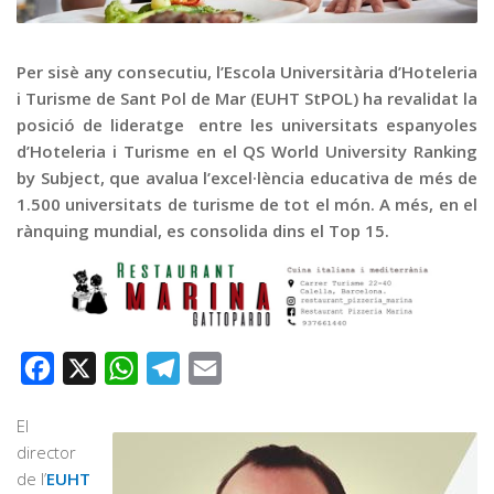
Graella
Publicitat
Per sisè any consecutiu, l’Escola Universitària d’Hoteleria
Contacte
i Turisme de Sant Pol de Mar (EUHT StPOL) ha revalidat la
posició de lideratge entre les universitats espanyoles
d’Hoteleria i Turisme en el QS World University Ranking
by Subject, que avalua l’excel·lència educativa de més de
1.500 universitats de turisme de tot el món. A més, en el
rànquing mundial, es consolida dins el Top 15.
Facebook
X
WhatsApp
Telegram
Email
El
director
de l’
EUHT