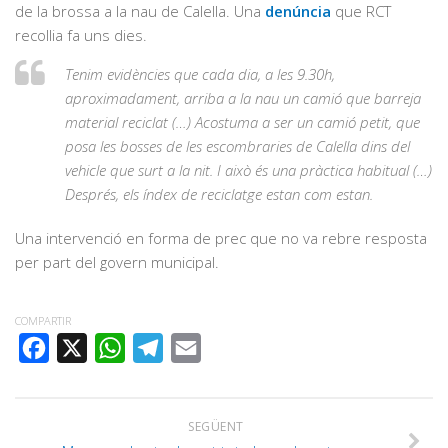
de la brossa a la nau de Calella. Una
denúncia
que RCT
recollia fa uns dies.
Tenim evidències que cada dia, a les 9.30h,
aproximadament, arriba a la nau un camió que barreja
material reciclat (…) Acostuma a ser un camió petit, que
posa les bosses de les escombraries de Calella dins del
vehicle que surt a la nit. I això és una pràctica habitual (…)
Després, els índex de reciclatge estan com estan.
Una intervenció en forma de prec que no va rebre resposta
per part del govern municipal.
COMPARTIR
FACEBOOK
X
WHATSAPP
TELEGRAM
EMAIL
SEGÜENT