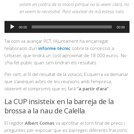
votem en contra de la moció perquè no la veiem clara, no
en veiem la necessitat. Però voluntat de mà estesa, tota.
Reproductor
00:00
00:00
d'àudio
Tal com va avançar RCT, l’Ajuntament ha encarregat
l’elaboració d’un
informe tècnic
sobre la concessió a
Urbaser, que tindrà un cost aproximat de 18.000 euros. No
s’ha fet públic quan se’n tindran els resultats.
Per cert, al fil del resultat de la votació, Esquerra va demanar
que s’aixequin actes de les reunions amb l’empresa,
obtenint el compromís que es farà
“a partir d’ara”
.
La CUP insisteix en la barreja de la
brossa a la nau de Calella
El regidor
Albert Comas
va aprofitar el torn final de precs i
preguntes per exposar que es barregen diferents fraccions