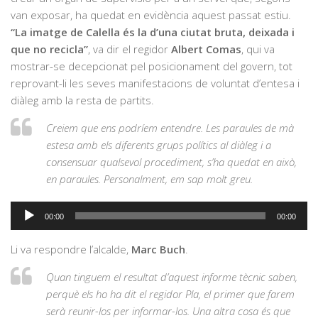
van exposar, ha quedat en evidència aquest passat estiu.
“La imatge de Calella és la d’una ciutat bruta, deixada i
que no recicla”
, va dir el regidor
Albert Comas
, qui va
mostrar-se decepcionat pel posicionament del govern, tot
reprovant-li les seves manifestacions de voluntat d’entesa i
diàleg amb la resta de partits.
Creiem que ens podríem entendre. Les paraules de mà
estesa amb els diferents grups polítics al diàleg i a
consensuar qualsevol procediment, s’ha quedat en això,
en paraules. Personalment, em sap molt greu.
Reproductor
00:00
00:00
d'àudio
Li va respondre l’alcalde,
Marc Buch
.
Quan tinguem el resultat d’aquest informe tècnic saben,
perquè els ho ha dit el regidor Pla, el primer que farem
serà reunir-los per informar-los. Una altra cosa és que