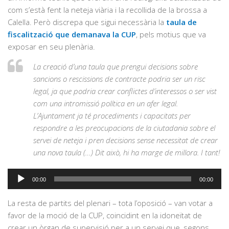
com s’està fent la neteja viària i la recollida de la brossa a
Calella. Però discrepa que sigui necessària la
taula de
fiscalització que demanava la CUP
, pels motius que va
exposar en seu plenària.
La creació d’una taula que prengui decisions sobre
sancions o rescissions de contracte podria ser un risc
legal, ja que podria crear conflictes d’interessos o ser vist
com una intromissió política en un afer legal.
L’Ajuntament ja té procediments i capacitats per
respondre a les preocupacions de la ciutadania sobre el
servei de neteja i pren decisions sense necessitat de crear
una nova taula (…) Dit això, hi ha marge de millora. I tant!
Reproductor
00:00
00:00
d'àudio
La resta de partits del plenari – tota l’oposició – van votar a
favor de la moció de la CUP, coincidint en la idoneïtat de
crear un òrgan de supervisió per a un servei que, segons