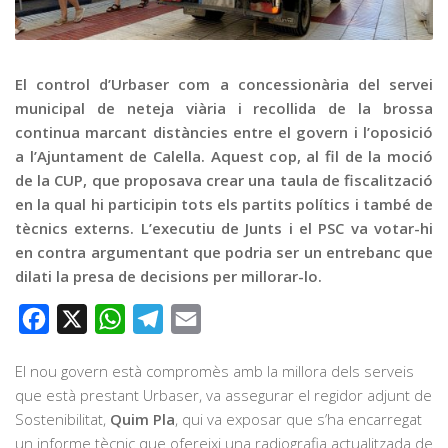
Graella
Publicitat
Contacte
El control d’Urbaser com a concessionària del servei
municipal de neteja viària i recollida de la brossa
continua marcant distàncies entre el govern i l’oposició
a l’Ajuntament de Calella. Aquest cop, al fil de la moció
de la CUP, que proposava crear una taula de fiscalització
en la qual hi participin tots els partits polítics i també de
tècnics externs. L’executiu de Junts i el PSC va votar-hi
en contra argumentant que podria ser un entrebanc que
dilati la presa de decisions per millorar-lo.
Facebook
X
WhatsApp
Telegram
Email
El nou govern està compromès amb la millora dels serveis
que està prestant Urbaser, va assegurar el regidor adjunt de
Sostenibilitat,
Quim Pla
, qui va exposar que s’ha encarregat
un informe tècnic que ofereixi una radiografia actualitzada de