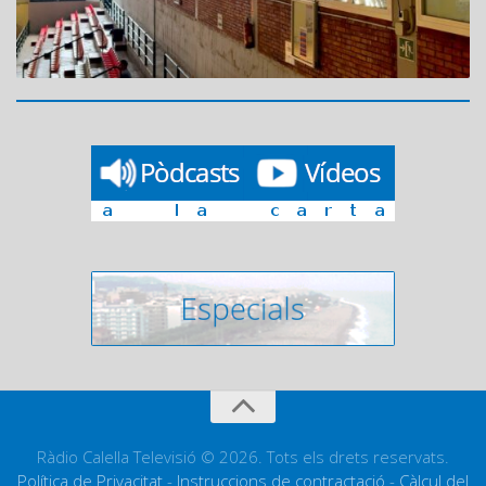
Ràdio Calella Televisió © 2026. Tots els drets reservats.
Política de Privacitat
-
Instruccions de contractació
-
Càlcul del