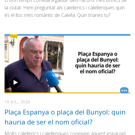
El bon temps convida a gaudir dels racons més bonics de
la ciutat. Hem preguntat als calellencs i calellenques quin
és el lloc més romàntic de Calella. Quin triaries tu?
10 JUL., 2026
Plaça Espanya o plaça del Bunyol: quin
hauria de ser el nom oficial?
Molts calellencs i calellenques coneixen aquest espai pel