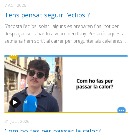
Graella
Coblejant
7 AG., 2026
Publicitat
l’Enquesta
Tens pensat seguir l’eclipsi?
Contacte
Entrevista Política
S’acosta l’eclipsi solar i alguns es preparen fins i tot per
Fòrum Obert
desplaçar-se i anar-lo a veure ben lluny. Per això, aquesta
setmana hem sortit al carrer per preguntar als calellencs…
Ona Maresme
Ple Municipal
Vídeonotícia
Especials/Altres
Calella Film Festival
La Ciutat
Cuines del Món
DogTips
31 JUL., 2026
Enderrocs
Com ho fas per passar la calor?
Fira i Festa Major