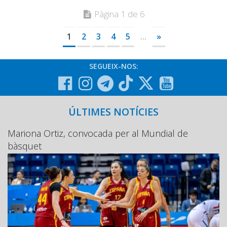
Pàgina 1 de 6
1
2
3
4
5
...
»
SEGUEIX-NOS:
ÚLTIMES NOTÍCIES
Mariona Ortiz, convocada per al Mundial de
bàsquet