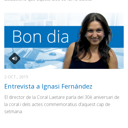
2 OCT., 2015
Entrevista a Ignasi Fernández
El director de la Coral Laetare parla del 30è aniversari de
la coral i dels actes commemoratius d’aquest cap de
setmana.