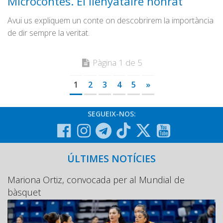
Microcontes. El llenyataire honrat
Avui us expliquem un conte on descobrirem la importància
de dir sempre la veritat.
Pàgina 1 de 5
1
2
3
4
5
»
SEGUEIX-NOS:
ÚLTIMES NOTÍCIES
Mariona Ortiz, convocada per al Mundial de
bàsquet