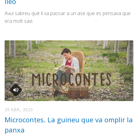
lleó
Amunt Maduixots
Bon Dia
Avui sabreu què li va passar a un ase que es pensava que
era molt savi.
Camelot
La Ciutat
CMX en sintonia
Elles van amb camper
Microcontes
NEC: El pòdcast
Només faltava això
Ràdio Culturitza’t
Rànquing RC
29 ABR., 2023
Records Guinness
Microcontes. La guineu que va omplir la
Temps d’estiu
panxa