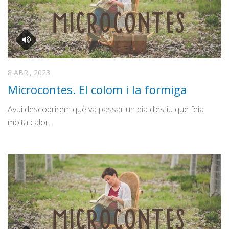
8 ABR., 2023
Microcontes. El colom i la formiga
Avui descobrirem què va passar un dia d’estiu que feia
molta calor.