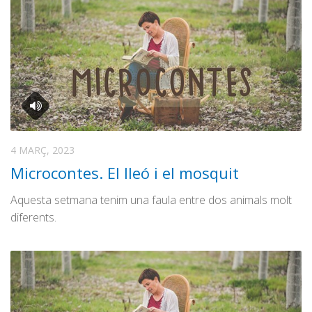
4 MARÇ, 2023
Microcontes. El lleó i el mosquit
Aquesta setmana tenim una faula entre dos animals molt
diferents.