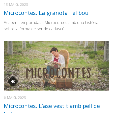
Graella
DJ Dbeat Classic Remix
13 MAIG, 2023
Publicitat
Microcontes. La granota i el bou
L’Hora de la Gent Gran
Contacte
Odiosos Vuit
Acabem temporada al Microcontes amb una història
sobre la forma de ser de cadascú.
Ona Maresme
El pòdcast de consum
El Refugi
Revival 80
La Vinya
Especials
Centre Obert
Festimatge
La Ràdio a l’Escola
6 MAIG, 2023
Microcontes. L’ase vestit amb pell de
Arxiu