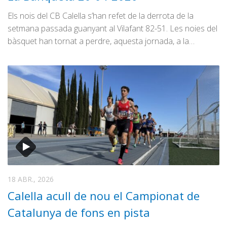
Els nois del CB Calella s’han refet de la derrota de la
setmana passada guanyant al Vilafant 82-51. Les noies del
bàsquet han tornat a perdre, aquesta jornada, a la…
18 ABR., 2026
Calella acull de nou el Campionat de
Catalunya de fons en pista