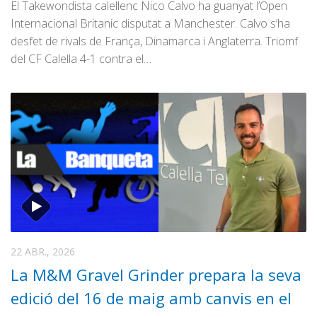
El Takewondista calellenc Nico Calvo ha guanyat l’Open
Internacional Britanic disputat a Manchester. Calvo s’ha
desfet de rivals de França, Dinamarca i Anglaterra. Triomf
del CF Calella 4-1 contra el…
22 ABR., 2026
La M&M Gravel Grinder prepara la seva
edició del 16 de maig amb canvis en el