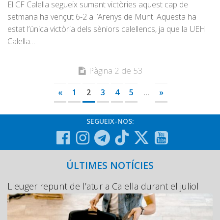
El CF Calella segueix sumant victòries aquest cap de
setmana ha vençut 6-2 a l’Arenys de Munt. Aquesta ha
estat l’única victòria dels sèniors calellencs, ja que la UEH
Calella…
Pàgina 2 de 53
«
1
2
3
4
5
...
»
SEGUEIX-NOS:
ÚLTIMES NOTÍCIES
Lleuger repunt de l’atur a Calella durant el juliol