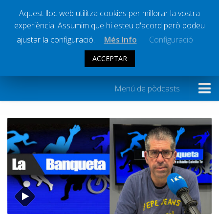
Aquest lloc web utilitza cookies per millorar la vostra
experiència. Assumim que hi esteu d'acord però podeu
Ràdio Calella Televisió
Notícies
ajustar la configuració.
Més Info
Configuració
Comunicació
ACCEPTAR
PÒDCASTS:
LA BANQUETA
Cultura
Política
Menú de pòdcasts
Societat
Informatius
Successos
Programes
Esports
A ritme de 2 x 4
La Banqueta
La Banqueta
Transmissions Esportives
Calella va d’anècdotes
Pòdcasts
Coblejant
Vídeos
Congo Jazz Square