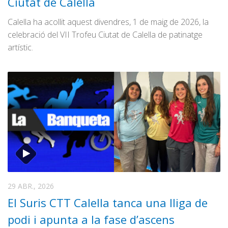
Ciutat de Calella
Calella ha acollit aquest divendres, 1 de maig de 2026, la
celebració del VII Trofeu Ciutat de Calella de patinatge
artístic.
29 ABR., 2026
El Suris CTT Calella tanca una lliga de
podi i apunta a la fase d’ascens