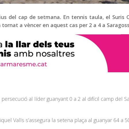
us del cap de setmana. En tennis taula, el Suris C
tornat a vèncer en aquest cas per 2 a 4 a Saragoss
a persecució al líder guanyant 0 a 2 al difícil camp del S
iquel Valls s’assegura la setena plaça al guanyar 64 a 5