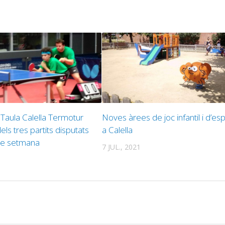
 Taula Calella Termotur
Noves àrees de joc infantil i d’es
ls tres partits disputats
a Calella
de setmana
7 JUL., 2021