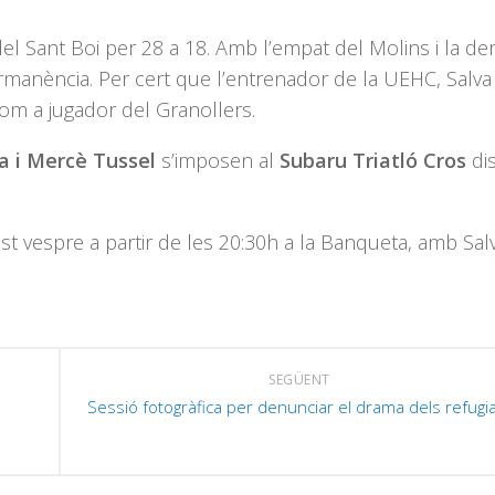
 del Sant Boi per 28 a 18. Amb l’empat del Molins i la de
rmanència. Per cert que l’entrenador de la UEHC, Salva 
 com a jugador del Granollers.
a i Mercè Tussel
s’imposen al
Subaru Triatló Cros
di
est vespre a partir de les 20:30h a la Banqueta, amb Sa
SEGÜENT
l
Sessió fotogràfica per denunciar el drama dels refugi