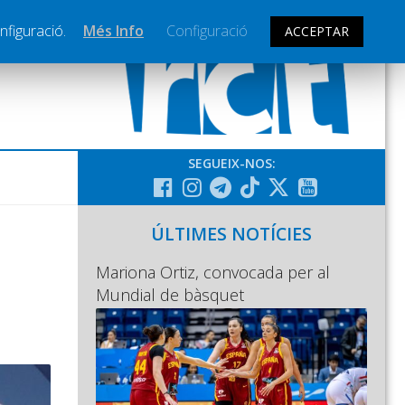
nfiguració.
Més Info
Configuració
ACCEPTAR
SEGUEIX-NOS:
ÚLTIMES NOTÍCIES
Mariona Ortiz, convocada per al
Mundial de bàsquet