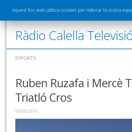
Notícies
Esports
Pòdcasts
Vídeos
Gra
Aquest lloc web utilitza cookies per millorar la vostra ex
Ràdio Calella Televisi
ESPORTS
Ruben Ruzafa i Mercè T
Triatló Cros
02/05/2016