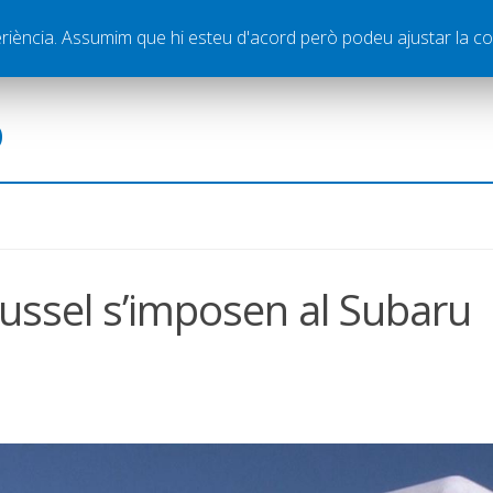
ella
Publicitat
Contacte
periència. Assumim que hi esteu d'acord però podeu ajustar la co
ó
ussel s’imposen al Subaru