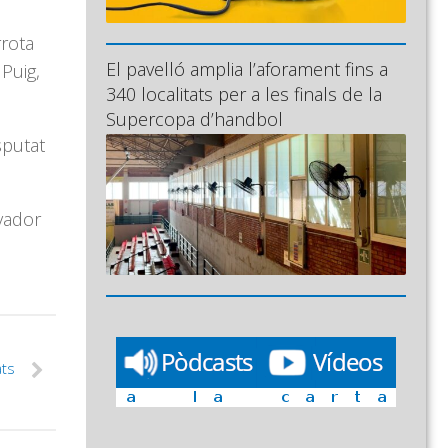
rrota
El pavelló amplia l’aforament fins a
Puig,
340 localitats per a les finals de la
Supercopa d’handbol
sputat
lvador
ats