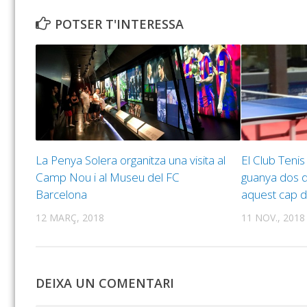
POTSER T'INTERESSA
La Penya Solera organitza una visita al
El Club Tenis
Camp Nou i al Museu del FC
guanya dos de
Barcelona
aquest cap 
12 MARÇ, 2018
11 NOV., 2018
DEIXA UN COMENTARI