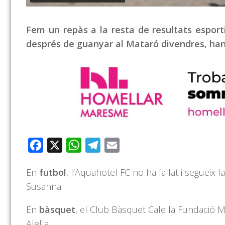
Fem un repàs a la resta de resultats esporti
després de guanyar al Mataró divendres, han 
Facebook
X
WhatsApp
Telegram
Email
En
futbol
, l’Aquahotel FC no ha fallat i segueix l
Susanna.
En
bàsquet
, el Club Bàsquet Calella Fundació M
Alella.