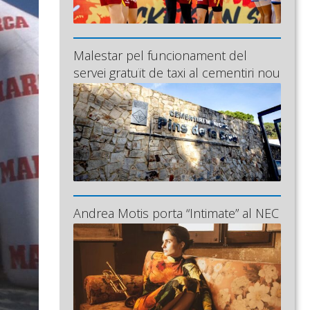
Malestar pel funcionament del
servei gratuït de taxi al cementiri nou
Andrea Motis porta “Intimate” al NEC