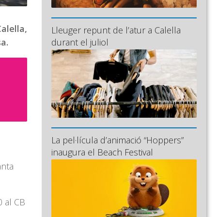
alella,
Lleuger repunt de l’atur a Calella
durant el juliol
a.
La pel·lícula d’animació “Hoppers”
inaugura el Beach Festival
anta
0 al CB