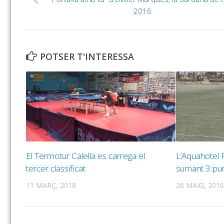
2016
POTSER T'INTERESSA
El Termotur Calella es carrega el
L’Aquahotel F
tercer classificat
sumant 3 pu
11 MARÇ, 2018
26 MAIG, 2016