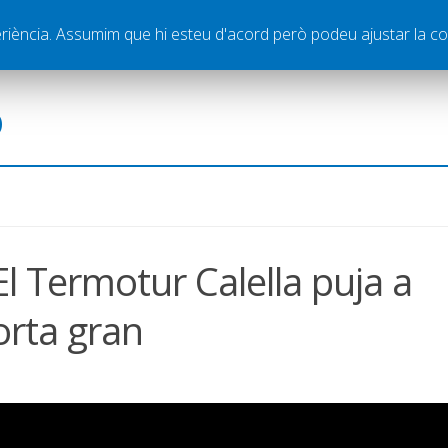
ella
Publicitat
Contacte
periència. Assumim que hi esteu d'acord però podeu ajustar la co
ó
El Termotur Calella puja a
orta gran