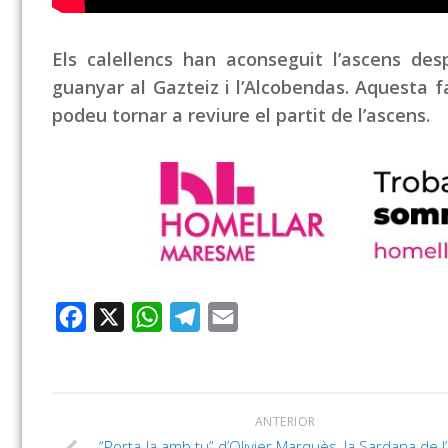
Els calellencs han aconseguit l’ascens desp
guanyar al Gazteiz i l’Alcobendas. Aquesta f
podeu tornar a reviure el partit de l’ascens.
Facebook
X
WhatsApp
Telegram
Email
ANTERIOR
“Porta-la amb tu” d’Olivier Marquès, la Sardana de l