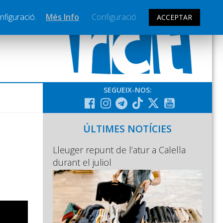
nfiguració.
Més Info
Configuració
ACCEPTAR
SEGUEIX-NOS:
ÚLTIMES NOTÍCIES
Lleuger repunt de l’atur a Calella
durant el juliol