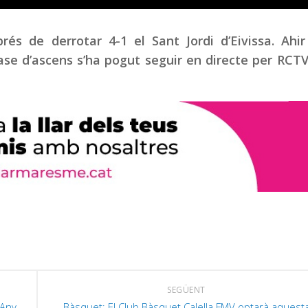
rés de derrotar 4-1 el Sant Jordi d’Eivissa. Ahi
ase d’ascens s’ha pogut seguir en directe per RCTV
SEGÜENT
’Any
Bàsquet: ‪El Club Bàsquet Calella FMV optarà aquest