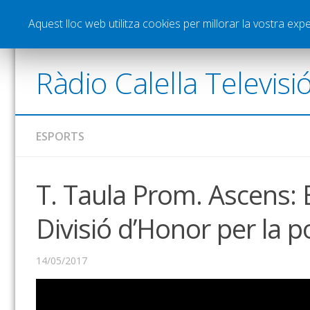
Notícies
Esports
Pòdcasts
Vídeos
Gra
Aquest lloc web utilitza cookies per millorar la vostra ex
Ràdio Calella Televisi
ESPORTS
T. Taula Prom. Ascens: ‪
Divisió d’Honor per la p
14/05/2017