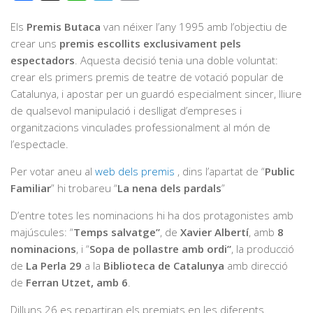
Els
Premis Butaca
van néixer l’any 1995 amb l’objectiu de
crear uns
premis escollits exclusivament pels
espectadors
. Aquesta decisió tenia una doble voluntat:
crear els primers premis de teatre de votació popular de
Catalunya, i apostar per un guardó especialment sincer, lliure
de qualsevol manipulació i deslligat d’empreses i
organitzacions vinculades professionalment al món de
l’espectacle.
Per votar aneu al
web dels premis
, dins l’apartat de “
Public
Familiar
” hi trobareu “
La nena dels pardals
”
D’entre totes les nominacions
hi ha dos protagonistes amb
majúscules: “
Temps salvatge”
, de
Xavier Albertí
, amb
8
nominacions
, i “
Sopa de pollastre amb ordi”
, la producció
de
La Perla 29
a la
Biblioteca de Catalunya
amb direcció
de
Ferran Utzet, amb 6
.
Dilluns 26 es repartiran els premiats en les diferents