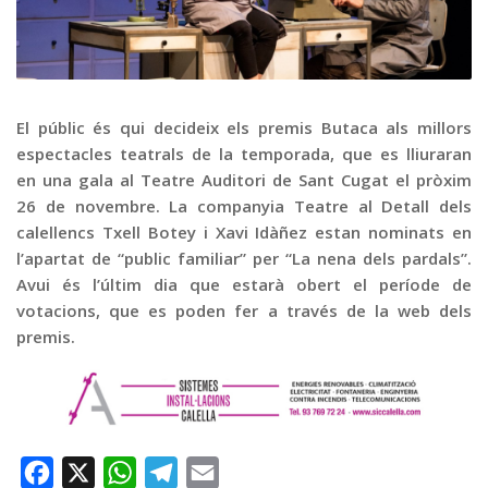
Graella
Publicitat
Contacte
El públic és qui decideix els premis Butaca als millors
espectacles teatrals de la temporada, que es lliuraran
en una gala al Teatre Auditori de Sant Cugat el pròxim
26 de novembre. La companyia Teatre al Detall dels
calellencs Txell Botey i Xavi Idàñez estan nominats en
l’apartat de “public familiar” per “La nena dels pardals”.
Avui és l’últim dia que estarà obert el període de
votacions, que es poden fer a través de la web dels
premis.
Facebook
X
WhatsApp
Telegram
Email