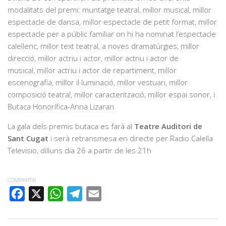
modalitats del premi: muntatge teatral, millor musical, millor
espectacle de dansa, millor espectacle de petit format, millor
espectacle per a públic familiar on hi ha nominat l’espectacle
calellenc, millor text teatral, a noves dramatúrgies, millor
direcció, millor actriu i actor, millor actriu i actor de
musical, millor actriu i actor de repartiment, millor
escenografia, millor il·luminació, millor vestuari, millor
composició teatral, millor caracterització, millor espai sonor, i
Butaca Honorífica-Anna Lizaran
La gala dels premis butaca es farà al
Teatre Auditori de
Sant Cugat
i serà retransmesa en directe per Radio Calella
Televisio, dilluns dia 26 a partir de les 21h
COMPARTIR
FACEBOOK
X
WHATSAPP
TELEGRAM
EMAIL