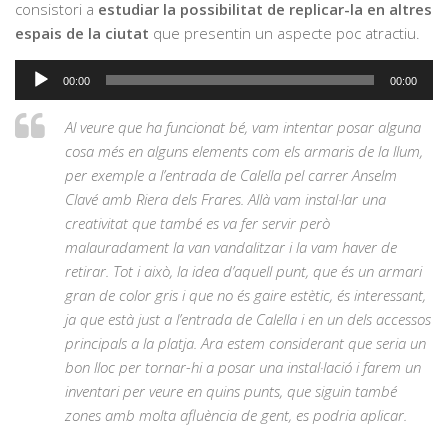
consistori a
estudiar la possibilitat de replicar-la en altres
espais de la ciutat
que presentin un aspecte poc atractiu.
Reproductor
00:00
00:00
d'àudio
Al veure que ha funcionat bé, vam intentar posar alguna
cosa més en alguns elements com els armaris de la llum,
per exemple a l’entrada de Calella pel carrer Anselm
Clavé amb Riera dels Frares. Allà vam instal·lar una
creativitat que també es va fer servir però
malauradament la van vandalitzar i la vam haver de
retirar. Tot i això, la idea d’aquell punt, que és un armari
gran de color gris i que no és gaire estètic, és interessant,
ja que està just a l’entrada de Calella i en un dels accessos
principals a la platja. Ara estem considerant que seria un
bon lloc per tornar-hi a posar una instal·lació i farem un
inventari per veure en quins punts, que siguin també
zones amb molta afluència de gent, es podria aplicar.