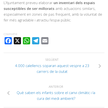
L’Ajuntament preveu elaborar
un inventari dels espais
susceptibles de ser millorats
amb actuacions similars,
especialment en zones de pas freqüent, amb la voluntat de
fer més agradable i atractiu l’espai públic.
COMPARTIR
FACEBOOK
X
WHATSAPP
TELEGRAM
EMAIL
SEGÜENT
4.000 calellencs soparan aquest vespre a 23
carrers de la ciutat
ANTERIOR
Què saben els infants sobre el canvi climàtic i la
cura del medi ambient?