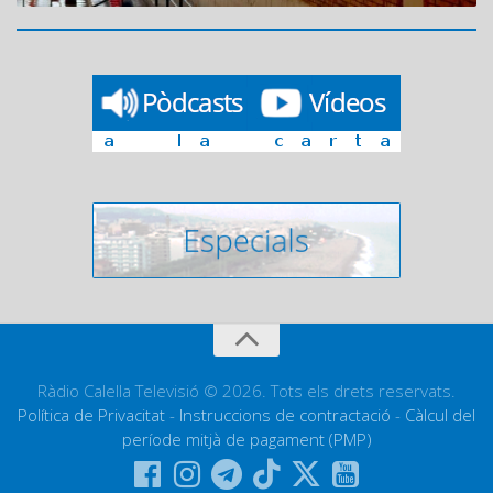
Ràdio Calella Televisió © 2026. Tots els drets reservats.
Política de Privacitat
-
Instruccions de contractació
-
Càlcul del
període mitjà de pagament (PMP)