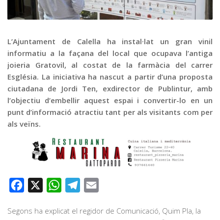
Graella
Publicitat
Contacte
L’Ajuntament de Calella ha instal·lat un gran vinil
informatiu a la façana del local que ocupava l’antiga
joieria Gratovil, al costat de la farmàcia del carrer
Església. La iniciativa ha nascut a partir d’una proposta
ciutadana de Jordi Ten, exdirector de Publintur, amb
l’objectiu d’embellir aquest espai i convertir-lo en un
punt d’informació atractiu tant per als visitants com per
als veïns.
Facebook
X
WhatsApp
Telegram
Email
Segons ha explicat el regidor de Comunicació, Quim Pla, la