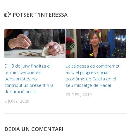
POTSER T'INTERESSA
El 18 de juny finalitza el
L’alcaldessa es compromet
termini perquè els
amb el progrés social i
pensionistes no
econòmic de Calella en el
contributius presentin la
seu missatge de Nadal
declaració anual
25 DES., 2019
9 JUNY, 2020
DEIXA UN COMENTARI