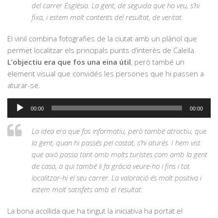
del carrer Església. La gent, de seguida que ho veu, s’hi
fixa, i estem molt contents del resultat, de veritat.
El vinil combina fotografies de la ciutat amb un plànol que
permet localitzar els principals punts d’interès de Calella.
L’objectiu era que fos una eina útil
, però també un
element visual que convidés les persones que hi passen a
aturar-se.
Reproductor
00:00
00:00
d'àudio
La idea era que fos informatiu, però també atractiu, que
la gent, quan hi passés pel costat, s’hi aturés. I hem vist
que això passa tant amb molts turistes com amb la gent
de casa, a qui també li fa gràcia veure-ho i fins i tot
localitzar-hi el seu carrer. La valoració és molt positiva i
estem molt satisfets amb el resultat.
La bona acollida que ha tingut la iniciativa ha portat el