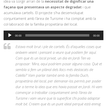
idea va sorgir arran de la
necessitat de dignificar una
façana que presentava un aspecte degradat
i que
acumulava cartells. El projecte s’ha desenvolupat
conjuntament amb l’àrea de Turisme i ha comptat amb la
col·laboració de la família propietària del local.
Reproductor
00:00
00:00
d'àudio
Estava molt brut i ple de cartells. És d’aquelles coses que
anàvem veient i pensant a veure què podíem fer aquí.
Com que és un local privat, un dia en Jordi Ten va
proposar: ‘Mira, aquí podríem posar alguna cosa. Què et
sembla si fem un plànol dels llocs més destacats de
Calella?’ Vam parlar també amb la família Duch,
propietària del local, per demanar-los permís per poder
dur a terme la idea que ens havia passat en Jordi. Hi vam
començar a treballar conjuntament amb l’àrea de
Turisme i vam veure que la superfície s’hi podia adaptar
molt bé. Creiem que és un punt ideal perquè està enmig