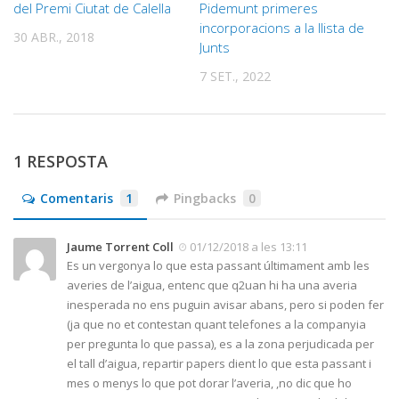
del Premi Ciutat de Calella
Pidemunt primeres
incorporacions a la llista de
30 ABR., 2018
Junts
7 SET., 2022
1 RESPOSTA
Comentaris
1
Pingbacks
0
Jaume Torrent Coll
01/12/2018 a les 13:11
Es un vergonya lo que esta passant últimament amb les
averies de l’aigua, entenc que q2uan hi ha una averia
inesperada no ens puguin avisar abans, pero si poden fer
(ja que no et contestan quant telefones a la companyia
per pregunta lo que passa), es a la zona perjudicada per
el tall d’aigua, repartir papers dient lo que esta passant i
mes o menys lo que pot dorar l’averia, ,no dic que ho