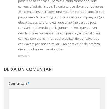
passin casa per casa , pero si a cada cantonada dels
carrers afectats i mes si l’avaria te que dorar varies hores
,els clients ens mereixem una mica de consideració, lo que
passa amb l’aigua no igual, com les altres companyies (les
electicas, gas telefono ets, que si no t’he agrada pots
canviar) aquí tens lo que l’ajuntament vol. que per ser
desde que es va canviar de companyia ,tan per el preu
com els serveis han nat igual o apitxo, (jo pensava que
canviàvem per anar a millor), i no hem val fe de profeta,
dient que hauríem anat apitxo
Respon
DEIXA UN COMENTARI
Comentari
*