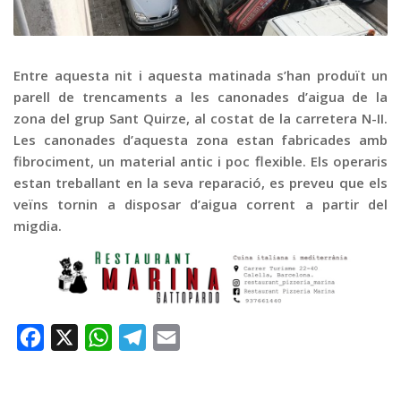
Graella
Publicitat
Contacte
Entre aquesta nit i aquesta matinada s’han produït un
parell de trencaments a les canonades d’aigua de la
zona del grup Sant Quirze, al costat de la carretera N-II.
Les canonades d’aquesta zona estan fabricades amb
fibrociment, un material antic i poc flexible. Els operaris
estan treballant en la seva reparació, es preveu que els
veïns tornin a disposar d’aigua corrent a partir del
migdia.
Facebook
X
WhatsApp
Telegram
Email