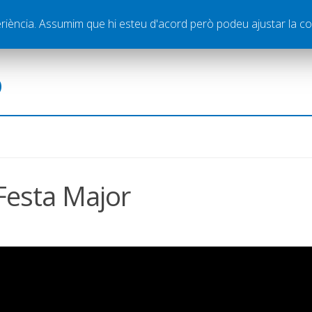
ella
Publicitat
Contacte
periència. Assumim que hi esteu d'acord però podeu ajustar la co
ó
Festa Major