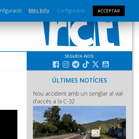
nfiguració.
Més Info
Configuració
ACCEPTAR
SEGUEIX-NOS:
ÚLTIMES NOTÍCIES
Nou accident amb un senglar al vial
d’accés a la C-32