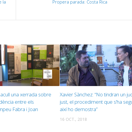
 la
Propera parada: Costa Rica
 acull una xerrada sobre
Xavier Sànchez: “No tindran un jud
dència entre els
just, el procediment que s’ha segu
ompeu Fabra i Joan
així ho demostra”
16 OCT., 2018