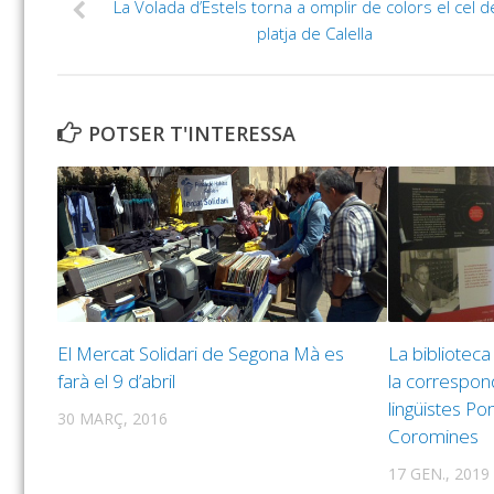
La Volada d’Estels torna a omplir de colors el cel de
platja de Calella
POTSER T'INTERESSA
El Mercat Solidari de Segona Mà es
La biblioteca
farà el 9 d’abril
la correspon
lingüistes P
30 MARÇ, 2016
Coromines
17 GEN., 2019