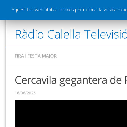
Notícies
Esports
Pòdcasts
Vídeos
Gra
Aquest lloc web utilitza cookies per millorar la vostra ex
Ràdio Calella Televisi
FIRA I FESTA MAJOR
Cercavila gegantera de 
16/06/2026