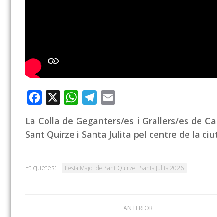
Facebook
X
WhatsApp
Telegram
Email
La Colla de Geganters/es i Grallers/es de Cal
Sant Quirze i Santa Julita pel centre de la ciu
Etiquetes:
Festa Major de Sant Quirze i Santa Julita 2026
ANTERIOR