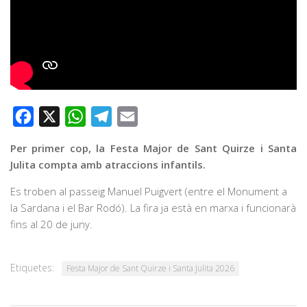
Facebook
X
WhatsApp
Telegram
Email
Per primer cop, la Festa Major de Sant Quirze i Santa
Julita compta amb atraccions infantils.
Es troben al passeig Manuel Puigvert (entre el Monument a
la Sardana i el Bar Rodó). La fira ja està en marxa i funcionarà
fins al 20 de juny.
Etiquetes:
Festa Major de Sant Quirze i Santa Julita 2026