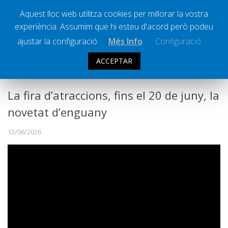
Aquest lloc web utilitza cookies per millorar la vostra
experiència. Assumim que hi esteu d'acord però podeu
Ràdio Calella Televisió
Notícies
ajustar la configuració.
Més Info
Configuració
Comunicació
ACCEPTAR
FIRA I FESTA MAJOR
Cultura
Política
La fira d’atraccions, fins el 20 de juny, la
Societat
novetat d’enguany
Successos
12/06/2026
Esports
La Banqueta
Transmissions Esportives
Pòdcasts
Vídeos