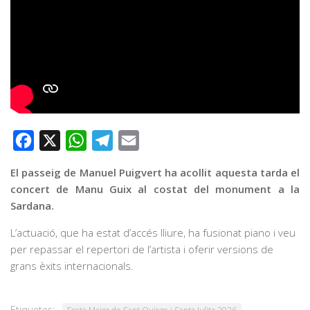
Facebook
X
WhatsApp
Telegram
Email
El passeig de Manuel Puigvert ha acollit aquesta tarda el
concert de Manu Guix al costat del monument a la
Sardana.
L’actuació, que ha estat d’accés lliure, ha fusionat piano i veu
per repassar el repertori de l’artista i oferir versions de
grans èxits internacionals.
Etiquetes: