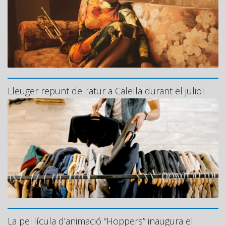
Lleuger repunt de l’atur a Calella durant el juliol
La pel·lícula d’animació “Hoppers” inaugura el