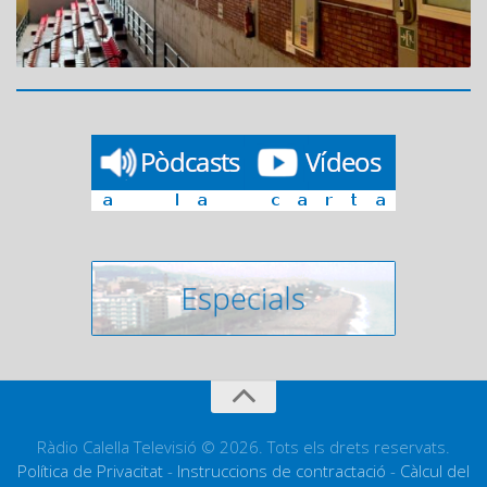
Ràdio Calella Televisió © 2026. Tots els drets reservats.
Política de Privacitat
-
Instruccions de contractació
-
Càlcul del