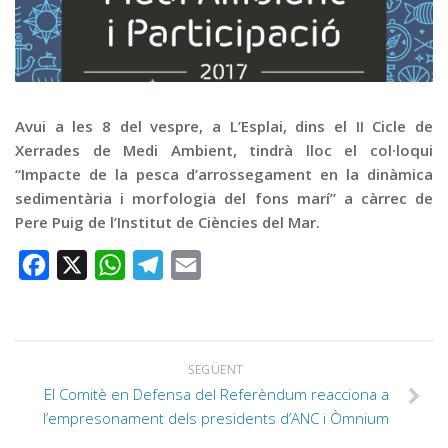
Graella
Publicitat
Contacte
Avui a les 8 del vespre, a L’Esplai, dins el II Cicle de
Xerrades de Medi Ambient, tindrà lloc el col·loqui
“Impacte de la pesca d’arrossegament en la dinàmica
sedimentària i morfologia del fons marí” a càrrec de
Pere Puig de l’Institut de Ciències del Mar.
Facebook
X
WhatsApp
Telegram
Email
SEGÜENT
El Comitè en Defensa del Referèndum reacciona a
l’empresonament dels presidents d’ANC i Òmnium