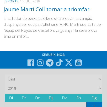
ESPORTS
15 JUL., 2018
Jaume Martí Coll tornar a triomfar
El saltador de perxa calellenc s’ha proclamat campió
d’Espanya per equips d’atletisme M-40. Martí que salta per
l’equip del Playas de Castellón, va guanyar la seva prova
amb un millor…
SEGUEIX-NOS:
Dl
Dt
Dc
Dj
Dv
Ds
Dg
1