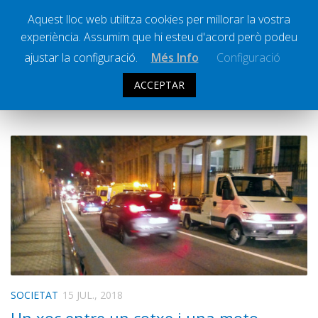
Aquest lloc web utilitza cookies per millorar la vostra
experiència. Assumim que hi esteu d'acord però podeu
Ràdio Calella Televisió
Notícies
ajustar la configuració.
Més Info
Configuració
Comunicació
ACCEPTAR
ARXIU DIARI:
15 JULIOL 2018
Cultura
Política
Societat
Successos
Esports
La Banqueta
Transmissions Esportives
Pòdcasts
Vídeos
SOCIETAT
15 JUL., 2018