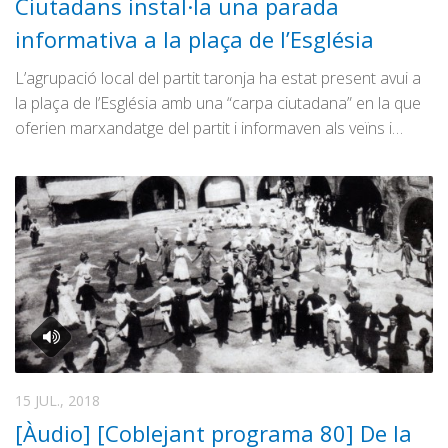
Ciutadans instal·la una parada
informativa a la plaça de l’Església
L’agrupació local del partit taronja ha estat present avui a
la plaça de l’Església amb una “carpa ciutadana” en la que
oferien marxandatge del partit i informaven als veïns i…
15 JUL., 2018
[Àudio] [Coblejant programa 80] De la