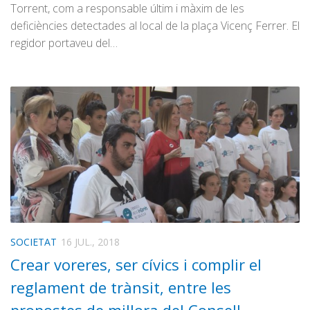
Torrent, com a responsable últim i màxim de les
deficiències detectades al local de la plaça Vicenç Ferrer. El
regidor portaveu del…
SOCIETAT
16 JUL., 2018
Crear voreres, ser cívics i complir el
reglament de trànsit, entre les
propostes de millora del Consell