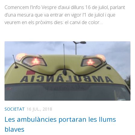
Comencem l’Info Vespre d’avui dilluns 16 de juliol, parlant
d’una mesura que va entrar en vigor l’1 de juliol i que
veurem en els pròxims dies: el canvi de color…
SOCIETAT
16 JUL., 2018
Les ambulàncies portaran les llums
blaves