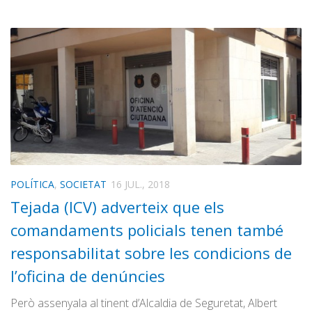
POLÍTICA
,
SOCIETAT
16 JUL., 2018
Tejada (ICV) adverteix que els
comandaments policials tenen també
responsabilitat sobre les condicions de
l’oficina de denúncies
Però assenyala al tinent d’Alcaldia de Seguretat, Albert