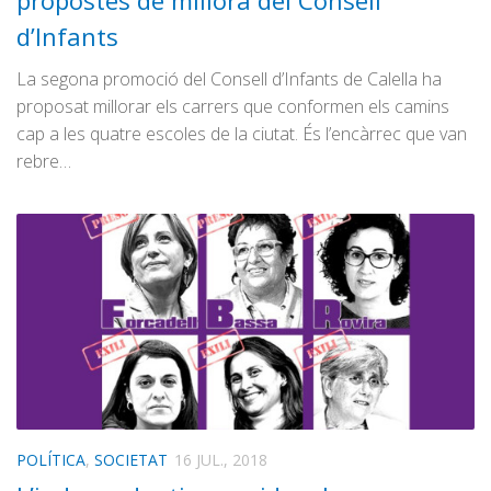
d’Infants
La segona promoció del Consell d’Infants de Calella ha
proposat millorar els carrers que conformen els camins
cap a les quatre escoles de la ciutat. És l’encàrrec que van
rebre…
POLÍTICA
,
SOCIETAT
16 JUL., 2018