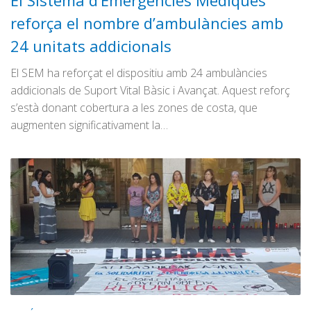
El Sistema d’Emergències Mèdiques
Graella
reforça el nombre d’ambulàncies amb
Publicitat
24 unitats addicionals
Contacte
El SEM ha reforçat el dispositiu amb 24 ambulàncies
addicionals de Suport Vital Bàsic i Avançat. Aquest reforç
s’està donant cobertura a les zones de costa, que
augmenten significativament la…