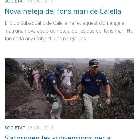
SOCIETAT
16 JUL., 2018
Nova neteja del fons marí de Calella
El Club Subaquàtic de Calella ha fet aquest diumenge al
matí una nova acció de neteja de residus del fons marí. Ho
fan cada any i l’objectiu és netejar les…
SOCIETAT
16 JUL., 2018
S’atorguen les subvencions per a