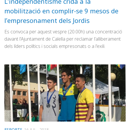
L’independentisme crida a la
mobilització en complir-se 9 mesos de
l’empresonament dels Jordis
Es convoca per aquest vespre (20.00h) una concentració
davant l’Ajuntament de Calella per reclamar l’alliberament
dels líders polítics i socials empresonats o a l’exili.
ESPORTS
16 JUL., 2018