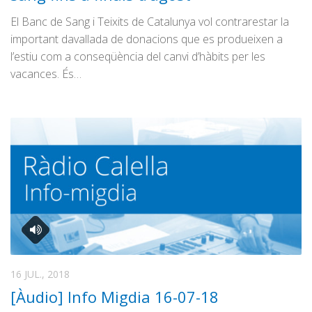
El Banc de Sang i Teixits de Catalunya vol contrarestar la
important davallada de donacions que es produeixen a
l’estiu com a conseqüència del canvi d’hàbits per les
vacances. És…
16 JUL., 2018
[Àudio] Info Migdia 16-07-18