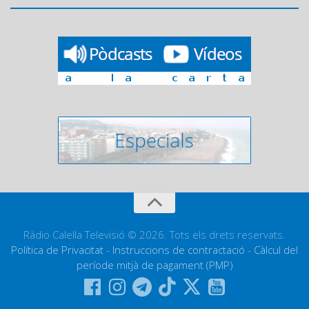
Ràdio Calella Televisió © 2026. Tots els drets reservats.
Política de Privacitat
-
Instruccions de contractació
-
Càlcul del
període mitjà de pagament (PMP)