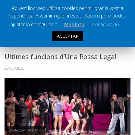
Aquest lloc web utilitza cookies per millorar la vostra
experiència. Assumim que hi esteu d'acord però podeu
Ràdio Calella Televisió
Notícies
ajustar la configuració.
Més Info
Configuració
Comunicació
ACCEPTAR
CULTURA
,
SOCIETAT
Cultura
Política
Últimes funcions d’Una Rossa Legal
Societat
22/06/2026
Successos
Esports
La Banqueta
Transmissions Esportives
Pòdcasts
Vídeos
Imatge: Joventut Artística