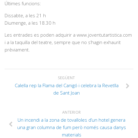
Últimes funcions:
Dissabte, a les 21 h
Diumenge, a les 18.30 h
Les entrades es poden adquirir a www.joventutartistica.com
i a la taquilla del teatre, sempre que no s’hagin exhaurit
prèviament.
SEGÜENT
Calella rep la Flama del Canigó i celebra la Revetlla
de Sant Joan
ANTERIOR
Un incendi a la zona de tovalloles d’un hotel genera
una gran columna de fum però només causa danys
materials