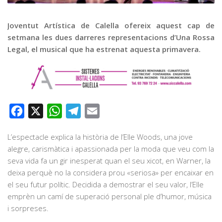
Graella
Publicitat
Joventut Artística de Calella ofereix aquest cap de
setmana les dues darreres representacions d’Una Rossa
Contacte
Legal, el musical que ha estrenat aquesta primavera.
Facebook
X
WhatsApp
Telegram
Email
L’espectacle explica la història de l’Elle Woods, una jove
alegre, carismàtica i apassionada per la moda que veu com la
seva vida fa un gir inesperat quan el seu xicot, en Warner, la
deixa perquè no la considera prou «seriosa» per encaixar en
el seu futur polític. Decidida a demostrar el seu valor, l’Elle
emprèn un camí de superació personal ple d’humor, música
i sorpreses.