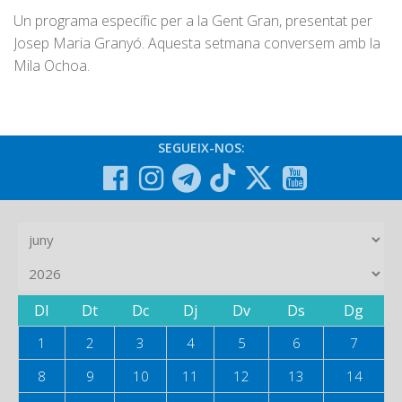
Un programa específic per a la Gent Gran, presentat per
Josep Maria Granyó. Aquesta setmana conversem amb la
Mila Ochoa.
SEGUEIX-NOS:
Dl
Dt
Dc
Dj
Dv
Ds
Dg
1
2
3
4
5
6
7
8
9
10
11
12
13
14