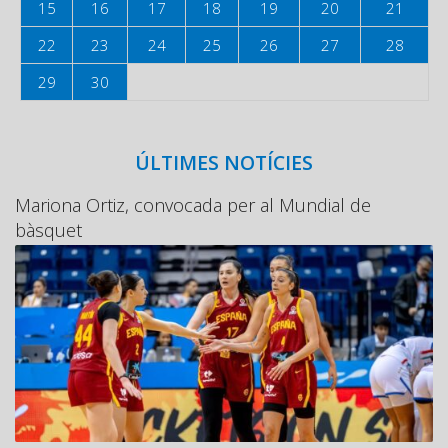
15
16
17
18
19
20
21
22
23
24
25
26
27
28
29
30
ÚLTIMES NOTÍCIES
Mariona Ortiz, convocada per al Mundial de
bàsquet