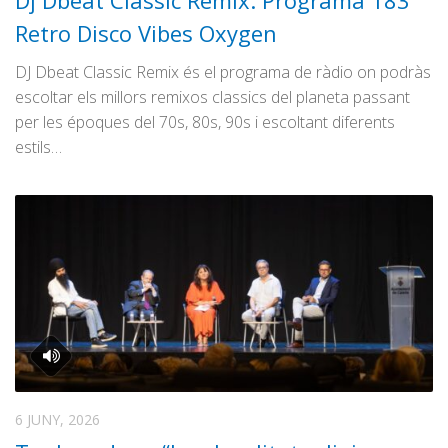
Dj Dbeat Clàssic Rèmix: Programa 183
Graella
Retro Disco Vibes Oxygen
Publicitat
DJ Dbeat Classic Remix és el programa de ràdio on podràs
Contacte
escoltar els millors remixos classics del planeta passant
per les époques del 70s, 80s, 90s i escoltant diferents
estils…
6 JUNY, 2026