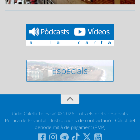
Ràdio Calella Televisió © 2026. Tots els drets reservats.
Política de Privacitat
-
Instruccions de contractació
-
Càlcul del
període mitjà de pagament (PMP)