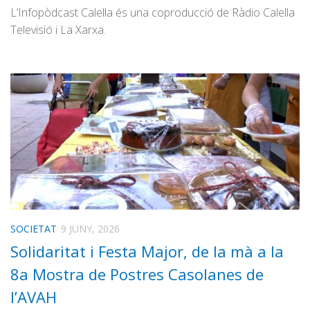
L’Infopòdcast Calella és una coproducció de Ràdio Calella
Televisió i La Xarxa.
SOCIETAT
9 JUNY, 2026
Solidaritat i Festa Major, de la mà a la
8a Mostra de Postres Casolanes de
l’AVAH