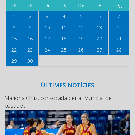
Dl
Dt
Dc
Dj
Dv
Ds
Dg
1
2
3
4
5
6
7
8
9
10
11
12
13
14
15
16
17
18
19
20
21
22
23
24
25
26
27
28
29
30
ÚLTIMES NOTÍCIES
Mariona Ortiz, convocada per al Mundial de
bàsquet