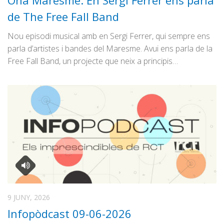
Ona Maresme: En Sergi Ferrer ens parla
Graella
de The Free Fall Band
Publicitat
Nou episodi musical amb en Sergi Ferrer, qui sempre ens
Contacte
parla d’artistes i bandes del Maresme. Avui ens parla de la
Free Fall Band, un projecte que neix a principis…
9 JUNY, 2026
Infopòdcast 09-06-2026